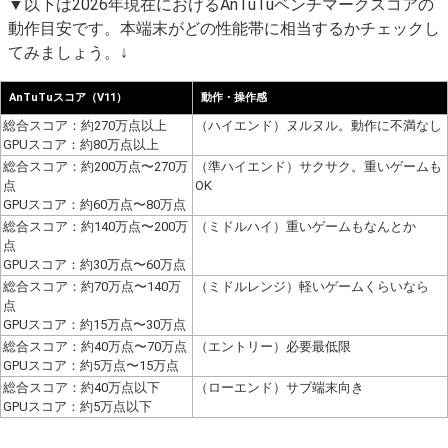
▼以下は2026年現在におけるAnTuTuベンチマークスコアの
動作目安です。本端末がどの性能帯に相当するかチェックし
てみましょう。↓
AnTuTuスコア（V11）
動作・操作感
総合スコア：約270万点以上
（ハイエンド）ヌルヌル。動作に不満なし
GPUスコア：約80万点以上
総合スコア：約200万点〜270万
（準ハイエンド）サクサク。重いゲームも
点
OK
GPUスコア：約60万点〜80万点
総合スコア：約140万点〜200万
（ミドルハイ）重いゲームもなんとか
点
GPUスコア：約30万点〜60万点
総合スコア：約70万点〜140万
（ミドルレンジ）軽いゲームくらいなら
点
GPUスコア：約15万点〜30万点
総合スコア：約40万点〜70万点
（エントリー）必要最低限
GPUスコア：約5万点〜15万点
総合スコア：約40万点以下
（ローエンド）サブ端末向き
GPUスコア：約5万点以下