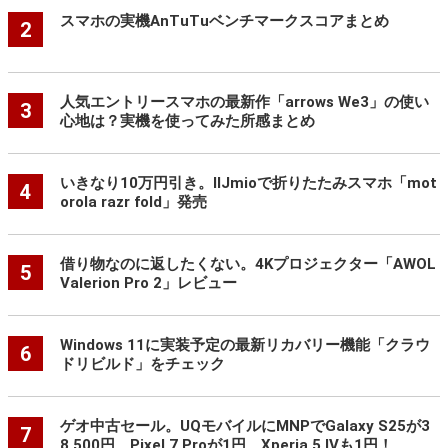
スマホの実機AnTuTuベンチマークスコアまとめ
2
人気エントリースマホの最新作「arrows We3」の使い
3
心地は？実機を使ってみた所感まとめ
いきなり10万円引き。IIJmioで折りたたみスマホ「mot
4
orola razr fold」発売
借り物なのに返したくない。4Kプロジェクター「AWOL
5
Valerion Pro 2」レビュー
Windows 11に実装予定の最新リカバリー機能「クラウ
6
ドリビルド」をチェック
ゲオ中古セール。UQモバイルにMNPでGalaxy S25が3
7
8,500円、Pixel 7 Proが1円、Xperia 5 IVも1円！