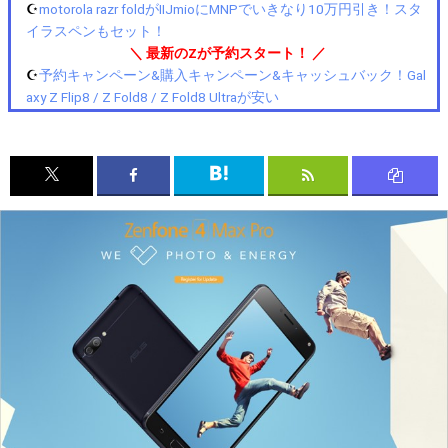
☪️
motorola razr foldがIIJmioにMNPでいきなり10万円引き！スタ
イラスペンもセット！
＼ 最新のZが予約スタート！ ／
☪️
予約キャンペーン&購入キャンペーン&キャッシュバック！Gal
axy Z Flip8 / Z Fold8 / Z Fold8 Ultraが安い