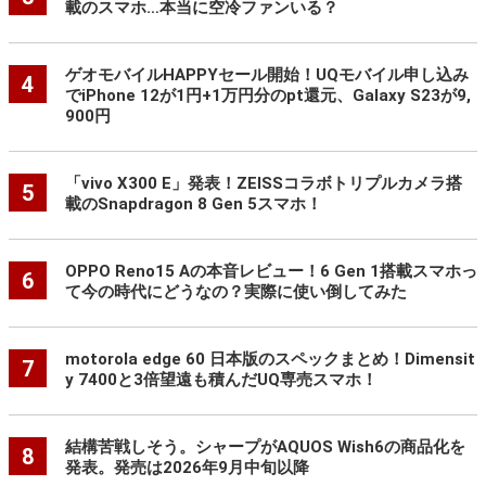
載のスマホ…本当に空冷ファンいる？
ゲオモバイルHAPPYセール開始！UQモバイル申し込み
4
でiPhone 12が1円+1万円分のpt還元、Galaxy S23が9,
900円
「vivo X300 E」発表！ZEISSコラボトリプルカメラ搭
5
載のSnapdragon 8 Gen 5スマホ！
OPPO Reno15 Aの本音レビュー！6 Gen 1搭載スマホっ
6
て今の時代にどうなの？実際に使い倒してみた
motorola edge 60 日本版のスペックまとめ！Dimensit
7
y 7400と3倍望遠も積んだUQ専売スマホ！
結構苦戦しそう。シャープがAQUOS Wish6の商品化を
8
発表。発売は2026年9月中旬以降