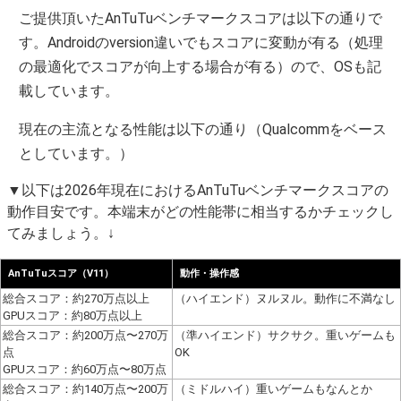
ご提供頂いたAnTuTuベンチマークスコアは以下の通りで
す。Androidのversion違いでもスコアに変動が有る（処理
の最適化でスコアが向上する場合が有る）ので、OSも記
載しています。
現在の主流となる性能は以下の通り（Qualcommをベース
としています。）
▼以下は2026年現在におけるAnTuTuベンチマークスコアの
動作目安です。本端末がどの性能帯に相当するかチェックし
てみましょう。↓
AnTuTuスコア（V11）
動作・操作感
総合スコア：約270万点以上
（ハイエンド）ヌルヌル。動作に不満なし
GPUスコア：約80万点以上
総合スコア：約200万点〜270万
（準ハイエンド）サクサク。重いゲームも
点
OK
GPUスコア：約60万点〜80万点
総合スコア：約140万点〜200万
（ミドルハイ）重いゲームもなんとか