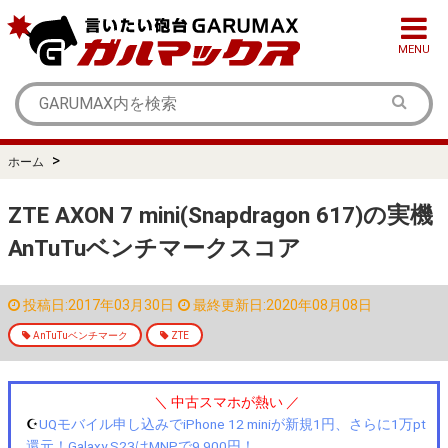
MENU
>
ホーム
ZTE AXON 7 mini(Snapdragon 617)の実機
AnTuTuベンチマークスコア
投稿日:2017年03月30日
最終更新日:2020年08月08日
AnTuTuベンチマーク
ZTE
＼ 中古スマホが熱い ／
☪️
UQモバイル申し込みでiPhone 12 miniが新規1円、さらに1万pt
還元！Galaxy S23はMNPで9,900円！