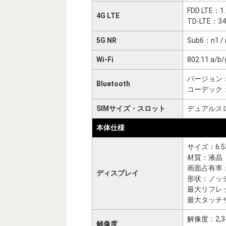
FDD LTE：1 / 2
4G LTE
TD-LTE：34 /
5G NR
Sub6：n1 / n3
Wi-Fi
802.11 a/b/
バージョン：
Bluetooth
コーデック
SIMサイズ・スロット
デュアルスロッ
本体仕様
サイズ：6.
材質：液晶
画面占有率
ディスプレイ
形状：ノッ
最大リフレ
最大タッチ
解像度：2,34
解像度