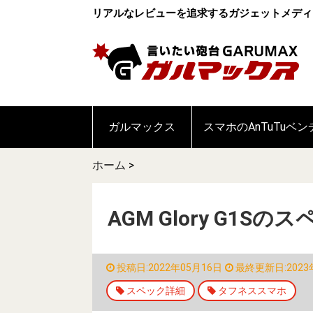
リアルなレビューを追求するガジェットメディ
ガルマックス
スマホのAnTuTuベ
ホーム
>
AGM Glory G1
投稿日:2022年05月16日
最終更新日:2023
スペック詳細
タフネススマホ