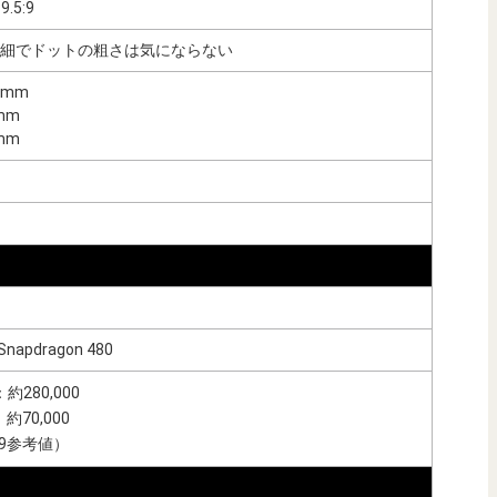
.5:9
/高精細でドットの粗さは気にならない
8mm
mm
mm
Snapdragon 480
280,000
約70,000
 v9参考値）