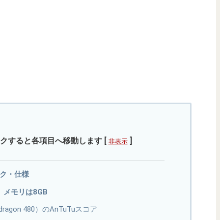
クすると各項目へ移動します
[
]
非表示
ペック・仕様
80。メモリは8GB
apdragon 480）のAnTuTuスコア