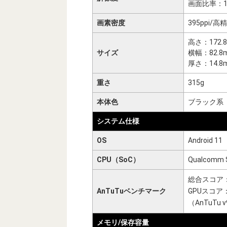
画面比率：19
画素密度
395ppi
高さ：172.
サイズ
横幅：82.8
厚さ：14.8
重さ
315g
本体色
ブラック系
システム仕様
OS
Android 11
CPU（SoC）
Qualcomm 
総合スコア：約
AnTuTuベンチマーク
GPUスコア：
（AnTuTu
メモリ/保存容量