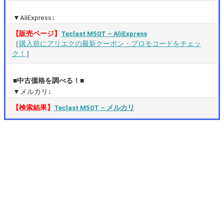
▼AliExpress↓
【販売ページ】
Teclast M50T – AliExpress
［
購入前にアリエクの最新クーポン・プロモコードをチェッ
ク！
］
■中古価格を調べる！■
▼メルカリ↓
【検索結果】
Teclast M50T – メルカリ