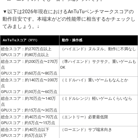
▼以下は2026年現在におけるAnTuTuベンチマークスコアの
動作目安です。本端末がどの性能帯に相当するかチェックし
てみましょう。↓
AnTuTuスコア（V11）
動作・操作感
総合スコア：約270万点以上
（ハイエンド）ヌルヌル。動作に不満なし
GPUスコア：約80万点以上
総合スコア：約200万点〜270万
（準ハイエンド）サクサク。重いゲームも
点
OK
GPUスコア：約60万点〜80万点
総合スコア：約140万点〜200万
（ミドルハイ）重いゲームもなんとか
点
GPUスコア：約30万点〜60万点
総合スコア：約70万点〜140万
（ミドルレンジ）軽いゲームくらいなら
点
GPUスコア：約15万点〜30万点
総合スコア：約40万点〜70万点
（エントリー）必要最低限
GPUスコア：約5万点〜15万点
総合スコア：約40万点以下
（ローエンド）サブ端末向き
GPUスコア：約5万点以下