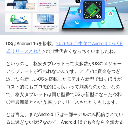
OSはAndroid 16を搭載。
2026年6月中旬にAndroid 17が正
式リリースされた
ので1世代古くなっちゃいましたね。
というのも、格安タブレットって大多数がOSのメジャー
アップデートが行われないんです。アプデに資金をつぎ
込むなら新しいOSを搭載したモデルを新型で出すほうが
コスト的にもプロモ的にも良いって判断なのかと。なの
で、格安タブレットは同じ型番でOSが新型になった令和
◯年最新版とかいう感じでリリースされたりもします。
とは言え、まだAndroid 17は一部モデルのみ配信されてい
るに過ぎない状況なので、Android 16でも今なら全然大丈