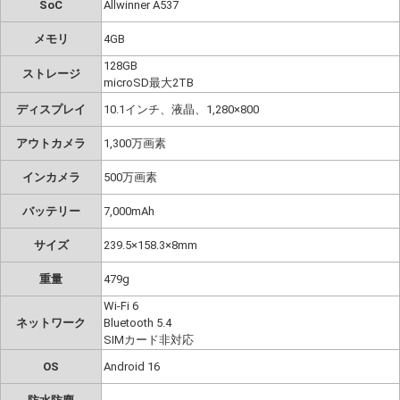
SoC
Allwinner A537
メモリ
4GB
128GB
ストレージ
microSD最大2TB
ディスプレイ
10.1インチ、液晶、1,280×800
アウトカメラ
1,300万画素
インカメラ
500万画素
バッテリー
7,000mAh
サイズ
239.5×158.3×8mm
重量
479g
Wi-Fi 6
ネットワーク
Bluetooth 5.4
SIMカード非対応
OS
Android 16