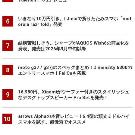
Valerion Pro 2」レビュー
いきなり10万円引き。IIJmioで折りたたみスマホ「mot
6
orola razr fold」発売
結構苦戦しそう。シャープがAQUOS Wish6の商品化を
7
発表。発売は2026年9月中旬以降
moto g37 / g37jのスペックまとめ！Dimensity 6300の
8
エントリースマホ！FeliCaも搭載
16,980円。Xiaomiがウーファー付きのスタイリッシュ
9
なデスクトップスピーカー Pro Setを発売！
arrows Alphaの本音レビュー！6.4型の頑丈ミドルハイ
10
スマホを試す。超優秀でオススメ