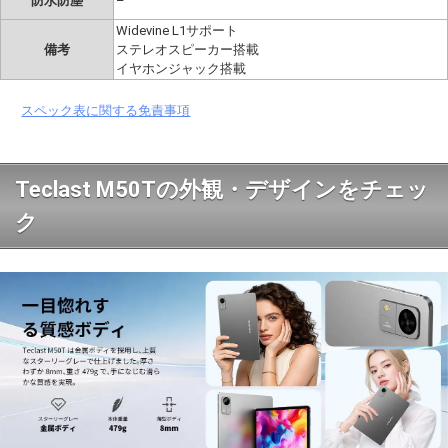
防水防塵
–
Widevine L1サポート
備考
ステレオスピーカー搭載
イヤホンジャック搭載
スペック表に関する免責事項
Teclast M50Tの外観・デザインをチェッ
ク