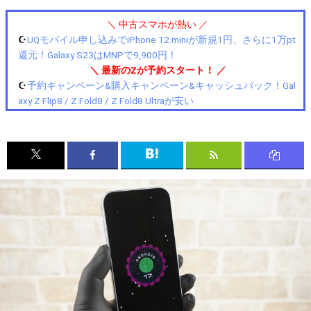
＼ 中古スマホが熱い ／
☪️
UQモバイル申し込みでiPhone 12 miniが新規1円、さらに1万pt
還元！Galaxy S23はMNPで9,900円！
＼ 最新のZが予約スタート！ ／
☪️
予約キャンペーン&購入キャンペーン&キャッシュバック！Gal
axy Z Flip8 / Z Fold8 / Z Fold8 Ultraが安い