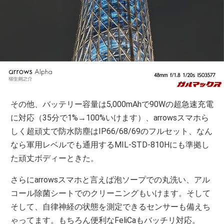
その他、バッテリー容量は5,000mAhで90Wの超急速充電
に対応（35分で1%→100%いけます）、arrowsスマホら
しく超頑丈で防水防塵はIP66/68/69のフルセット、なん
なら軍用レベルでも通用するMIL-STD-810Hにも準拠し
た頑丈ボディーときた。
さらにarrowsスマホと言えば泡ソープでの丸洗い、アル
コール除菌シートでのクリーニングもいけます。そして
そして、自律神経の状態を測定できるセンサーも備えち
ゃってます。もちろん便利なFeliCaもバッチリ対応。