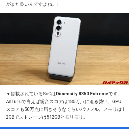
がまた良いんですよね。↓
▼搭載されているSoCは
Dimensity 8350 Extreme
です。
AnTuTuで言えば総合スコアは180万点に迫る勢い、GPU
スコアも50万点に届きそうなくらいパワフル。メモリは1
2GBでストレージは512GBとモリモリ。↓