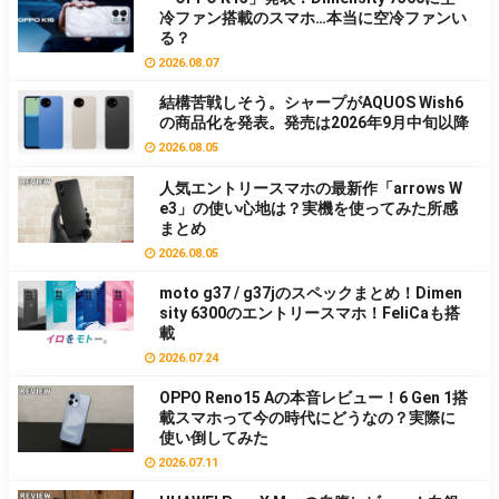
冷ファン搭載のスマホ…本当に空冷ファンい
る？
2026.08.07
結構苦戦しそう。シャープがAQUOS Wish6
の商品化を発表。発売は2026年9月中旬以降
2026.08.05
人気エントリースマホの最新作「arrows W
e3」の使い心地は？実機を使ってみた所感
まとめ
2026.08.05
moto g37 / g37jのスペックまとめ！Dimen
sity 6300のエントリースマホ！FeliCaも搭
載
2026.07.24
OPPO Reno15 Aの本音レビュー！6 Gen 1搭
載スマホって今の時代にどうなの？実際に
使い倒してみた
2026.07.11