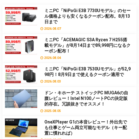
ミニPC「NiPoGi E3B 7730Uモデル」のセー
ル価格よりも安くなるクーポン配布。8月13
日まで
2026.08.07
ミニPC「ACEMAGIC S3A Ryzen 7 H255搭
載モデル」が8月14日まで89,998円になるク
ーポン配布！
2026.08.04
ミニPC「NiPoGi E3B 7530Uモデル」が52,9
98円！8月9日まで使えるクーポン適用で
2026.08.03
ドン・キホーテ ストイックPC MUGA6の自
腹レビュー！Intel N100ノートPCの決定版
的存在。冗談抜きでオススメ！
2025.08.05
OneXPlayer G1の本音レビュー！外出先で
も仕事とゲーム両立可能なモデル（キー配
置に慣れれば）