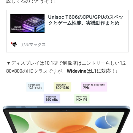
説してるのでどうぞ！↓
▼ディスプレイは10.1型で解像度はエントリーらしい1,2
80×800のHDクラスですが、
WidevineはL1に対応！
↓