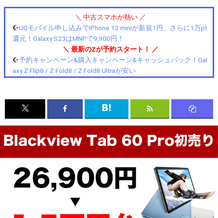
＼ 中古スマホが熱い ／
☪️
UQモバイル申し込みでiPhone 12 miniが新規1円、さらに1万pt
還元！Galaxy S23はMNPで9,900円！
＼ 最新のZが予約スタート！ ／
☪️
予約キャンペーン&購入キャンペーン&キャッシュバック！Gal
axy Z Flip8 / Z Fold8 / Z Fold8 Ultraが安い