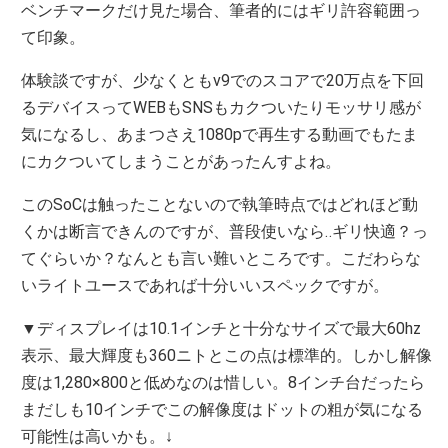
ベンチマークだけ見た場合、筆者的にはギリ許容範囲っ
て印象。
体験談ですが、少なくともv9でのスコアで20万点を下回
るデバイスってWEBもSNSもカクついたりモッサリ感が
気になるし、あまつさえ1080pで再生する動画でもたま
にカクついてしまうことがあったんすよね。
このSoCは触ったことないので執筆時点ではどれほど動
くかは断言できんのですが、普段使いなら‥ギリ快適？っ
てぐらいか？なんとも言い難いところです。こだわらな
いライトユースであれば十分いいスペックですが。
▼ディスプレイは10.1インチと十分なサイズで最大60hz
表示、最大輝度も360ニトとこの点は標準的。しかし解像
度は1,280×800と低めなのは惜しい。8インチ台だったら
まだしも10インチでこの解像度はドットの粗が気になる
可能性は高いかも。↓