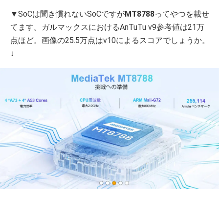
▼SoCは聞き慣れないSoCですが
MT8788
ってやつを載せ
てます。ガルマックスにおけるAnTuTu v9参考値は21万
点ほど。画像の25.5万点はv10によるスコアでしょうか。
↓