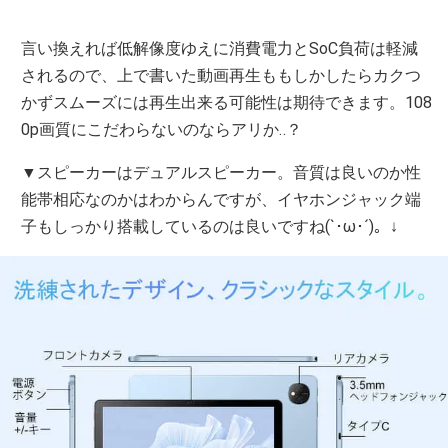
言い換えれば低解像度ゆえに消費電力とSoC負荷は軽減
されるので、上で書いた動画再生ももしかしたらカクつ
かずスムーズには再生出来る可能性は期待できます。108
0p画質にこだわらないのならアリか‥？
▼スピーカーはデュアルスピーカー。音質は良いのか性
能帯相応なのかはわからんですが、イヤホンジャック端
子もしっかり搭載しているのは良いですね(`･ω･´)。↓