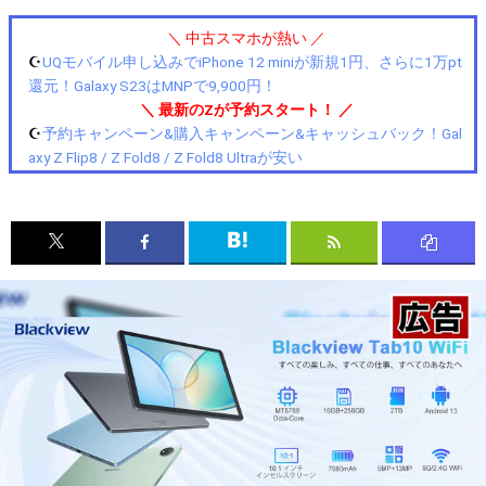
＼ 中古スマホが熱い ／
☪️
UQモバイル申し込みでiPhone 12 miniが新規1円、さらに1万pt
還元！Galaxy S23はMNPで9,900円！
＼ 最新のZが予約スタート！ ／
☪️
予約キャンペーン&購入キャンペーン&キャッシュバック！Gal
axy Z Flip8 / Z Fold8 / Z Fold8 Ultraが安い