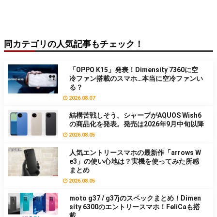
同カテゴリの人気記事もチェック！
「OPPO K15」発表！Dimensity 7360に空
冷ファン搭載のスマホ…本当に空冷ファンい
る？
2026.08.07
結構苦戦しそう。シャープがAQUOS Wish6
の商品化を発表。発売は2026年9月中旬以降
2026.08.05
人気エントリースマホの最新作「arrows W
e3」の使い心地は？実機を使ってみた所感
まとめ
2026.08.05
moto g37 / g37jのスペックまとめ！Dimen
sity 6300のエントリースマホ！FeliCaも搭
載