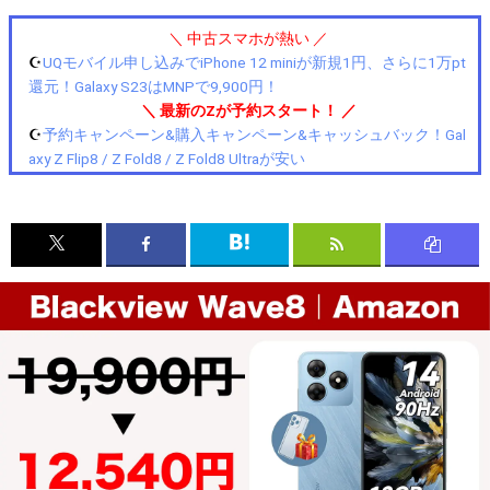
＼ 中古スマホが熱い ／
☪️
UQモバイル申し込みでiPhone 12 miniが新規1円、さらに1万pt
還元！Galaxy S23はMNPで9,900円！
＼ 最新のZが予約スタート！ ／
☪️
予約キャンペーン&購入キャンペーン&キャッシュバック！Gal
axy Z Flip8 / Z Fold8 / Z Fold8 Ultraが安い