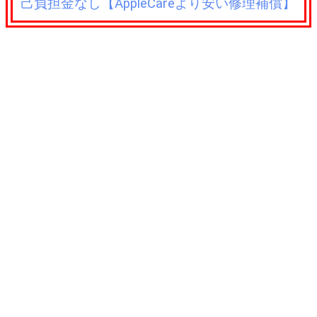
己負担金なし【AppleCareより安い修理補償】