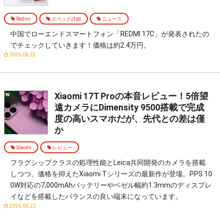
Redmi
スペック詳細
ニュース
中国でローエンドスマートフォン「REDMI 17C」が発表されたの
でチェックしていきます！価格は約2.4万円。
2026.06.23
Xiaomi 17T Proの本音レビュー！5倍望
遠カメラにDimensity 9500搭載で完成
度の高いスマホだが、先代との差は僅
か
Xiaomi
レビュー
フラグシップクラスの処理性能とLeica共同開発のカメラを搭載
しつつ、価格を抑えたXiaomi Tシリーズの最新作が登場。PPS 10
0W対応の7,000mAhバッテリーやベゼル幅約1.3mmのディスプレ
イなどを搭載したバランスの良い端末になっています。
2026.06.22