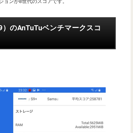
ージョンが8世代のスコアです。
roid 9）のAnTuTuベンチマークスコ