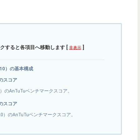
クすると各項目へ移動します
[
]
非表示
 9810）の基本構成
代のスコア
oid 9）のAnTuTuベンチマークスコア。
代のスコア
oid 8.0）のAnTuTuベンチマークスコア。