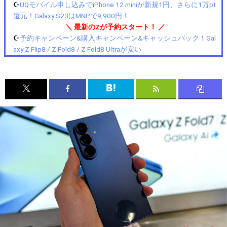
☪️
UQモバイル申し込みでiPhone 12 miniが新規1円、さらに1万pt
還元！Galaxy S23はMNPで9,900円！
＼ 最新のZが予約スタート！ ／
☪️
予約キャンペーン&購入キャンペーン&キャッシュバック！Gal
axy Z Flip8 / Z Fold8 / Z Fold8 Ultraが安い