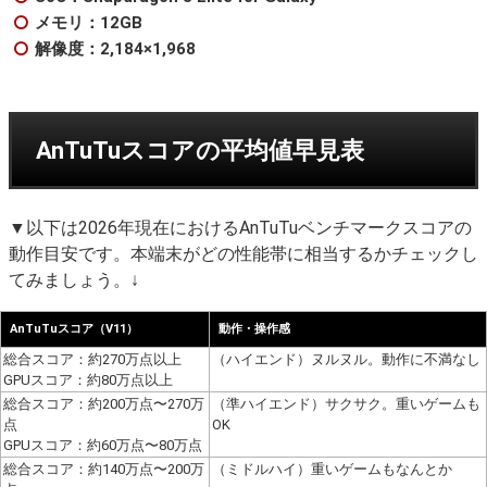
メモリ：12GB
解像度：2,184×1,968
AnTuTuスコアの平均値早見表
▼以下は2026年現在におけるAnTuTuベンチマークスコアの
動作目安です。本端末がどの性能帯に相当するかチェックし
てみましょう。↓
AnTuTuスコア（V11）
動作・操作感
総合スコア：約270万点以上
（ハイエンド）ヌルヌル。動作に不満なし
GPUスコア：約80万点以上
総合スコア：約200万点〜270万
（準ハイエンド）サクサク。重いゲームも
点
OK
GPUスコア：約60万点〜80万点
総合スコア：約140万点〜200万
（ミドルハイ）重いゲームもなんとか