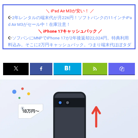
＼ iPad Air M3が安い！ ／
☪️
2年レンタルの端末代が月226円！ソフトバンクの11インチiPa
d Air M3がセール中！在庫注意！
＼ iPhone 17キャッシュバック ／
☪️
ソフバンにMNPでiPhone 17が2年後返却22,024円。特典利用
料込み。そこに2万円キャッシュバック。つまり端末代ほぼタダ