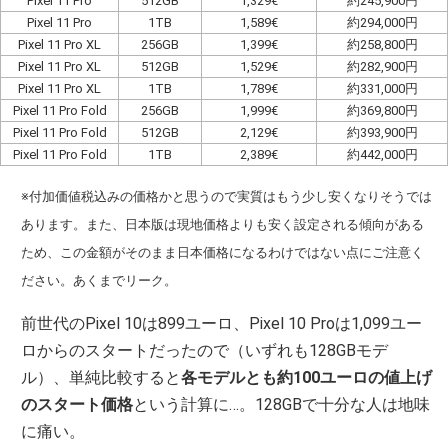
Pixel 11 Pro
512GB
1,329€
約245,900円
Pixel 11 Pro
1TB
1,589€
約294,000円
Pixel 11 Pro XL
256GB
1,399€
約258,800円
Pixel 11 Pro XL
512GB
1,529€
約282,900円
Pixel 11 Pro XL
1TB
1,789€
約331,000円
Pixel 11 Pro Fold
256GB
1,999€
約369,800円
Pixel 11 Pro Fold
512GB
2,129€
約393,900円
Pixel 11 Pro Fold
1TB
2,389€
約442,000円
※付加価値税込みの価格かと思うので実質はもう少し安くなりそうでは
あります。また、日本版は現地価格よりも安く設定される傾向がある
ため、この金額がそのまま日本価格になるわけではない点にご注意く
ださい。あくまでリーク。
前世代のPixel 10は899ユーロ、Pixel 10 Proは1,099ユー
ロからのスタートだったので（いずれも128GBモデ
ル）、単純比較すると
各モデルとも約100ユーロの値上げ
のスタート価格
という計算に…。128GBで十分な人は地味
に痛い。