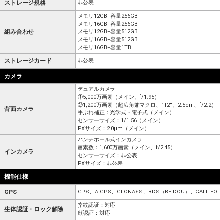
ストレージ規格
非公表
メモリ12GB+容量256GB
メモリ16GB+容量256GB
組み合わせ
メモリ12GB+容量512GB
メモリ16GB+容量512GB
メモリ16GB+容量1TB
ストレージカード
非公表
カメラ
デュアルカメラ
①5,000万画素（メイン、f/1.95）
②1,200万画素（超広角兼マクロ、112°、2.5cm、f/2.2）
背面カメラ
手ぶれ補正：光学式・電子式（メイン）
センサーサイズ：1/1.56（メイン）
PXサイズ：2.0μm（メイン）
パンチホール式インカメラ
画素数：1,600万画素（メイン、f/2.45）
インカメラ
センサーサイズ：非公表
PXサイズ：非公表
機能仕様
GPS
GPS、A-GPS、GLONASS、BDS（BEIDOU）、GALILEO
指紋認証：対応
生体認証・ロック解除
顔認証：対応