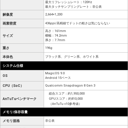
最大リフレッシュレート：120Hz
最大タッチサンプリングレート：非公表
解像度
2,664×1,200
画素密度
436ppi/高精細でドットの粗さは気にならない
高さ：161mm
サイズ
横幅：74.2mm
厚さ：7.7mm
重さ
196g
本体色
ブラック系、グリーン系、ホワイト系
システム仕様
MagicOS 9.0
OS
Android 15ベース
CPU（SoC）
Qualcomm Snapdragon 8 Gen 3
総合スコア：約1,950,000
AnTuTuベンチマーク
GPUスコア：約810,000
（AnTuTu v10参考値）
メモリ/保存容量
メモリ規格
非公表