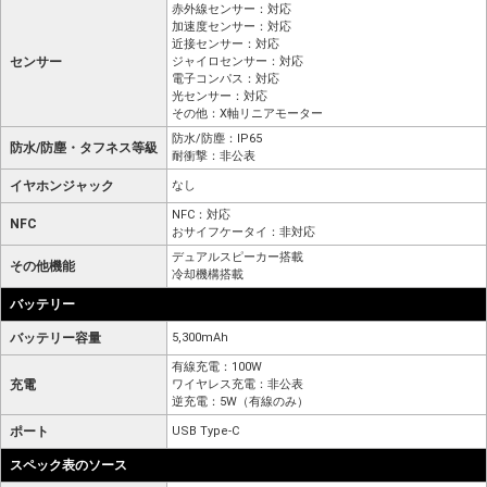
赤外線センサー：対応
加速度センサー：対応
近接センサー：対応
センサー
ジャイロセンサー：対応
電子コンパス：対応
光センサー：対応
その他：X軸リニアモーター
防水/防塵：IP65
防水/防塵・タフネス等級
耐衝撃：非公表
イヤホンジャック
なし
NFC：対応
NFC
おサイフケータイ：非対応
デュアルスピーカー搭載
その他機能
冷却機構搭載
バッテリー
バッテリー容量
5,300mAh
有線充電：100W
充電
ワイヤレス充電：非公表
逆充電：5W（有線のみ）
ポート
USB Type-C
スペック表のソース