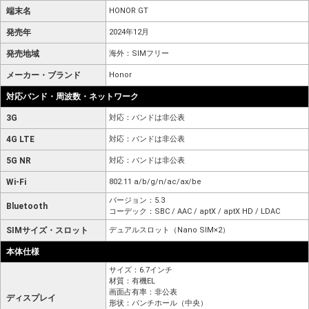
端末名
HONOR GT
発売年
2024年12月
発売地域
海外：SIMフリー
メーカー・ブランド
Honor
対応バンド・周波数・ネットワーク
3G
対応：バンドは非公表
4G LTE
対応：バンドは非公表
5G NR
対応：バンドは非公表
Wi-Fi
802.11 a/b/g/n/ac/ax/be
バージョン：5.3
Bluetooth
コーデック：SBC / AAC / aptX / aptX HD / LDAC
SIMサイズ・スロット
デュアルスロット（Nano SIM×2）
本体仕様
サイズ：6.7インチ
材質：有機EL
画面占有率：非公表
ディスプレイ
形状：パンチホール（中央）