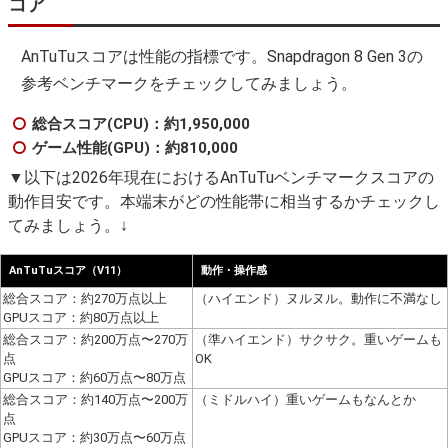
コア
AnTuTuスコアは性能の指標です。Snapdragon 8 Gen 3の
参考ベンチマークをチェックしてみましょう。
総合スコア(CPU)：約1,950,000
ゲーム性能(GPU)：約810,000
▼以下は2026年現在におけるAnTuTuベンチマークスコアの
動作目安です。本端末がどの性能帯に相当するかチェックし
てみましょう。↓
AnTuTuスコア（V11）
動作・操作感
総合スコア：約270万点以上
（ハイエンド）ヌルヌル。動作に不満なし
GPUスコア：約80万点以上
総合スコア：約200万点〜270万
（準ハイエンド）サクサク。重いゲームも
点
OK
GPUスコア：約60万点〜80万点
総合スコア：約140万点〜200万
（ミドルハイ）重いゲームもなんとか
点
GPUスコア：約30万点〜60万点