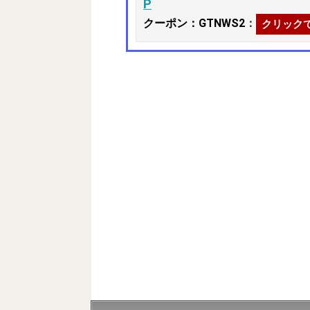
P
クーポン：GTNWS2
：
クリック