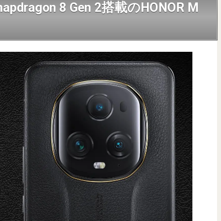
ragon 8 Gen 2搭載のHONOR M