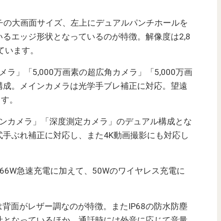
インチの大画面サイズ、左上にデュアルパンチホールを
るエッジ形状となっているのが特徴。解像度は2,8
しています。
メラ」「5,000万画素の超広角カメラ
」「
5,000万画
構成。メインカメラは光学手ブレ補正に対応。望遠
ます。
メインカメラ」「深度測定カメラ」のデュアル構成とな
式手ぶれ補正に対応し、また4K動画撮影にも対応し
最大66W急速充電に加えて、50Wのワイヤレス充電に
imateは背面がレザー調なのが特徴。またIP68の防水防塵
計となっているほか、通話時には外音に応じて音量