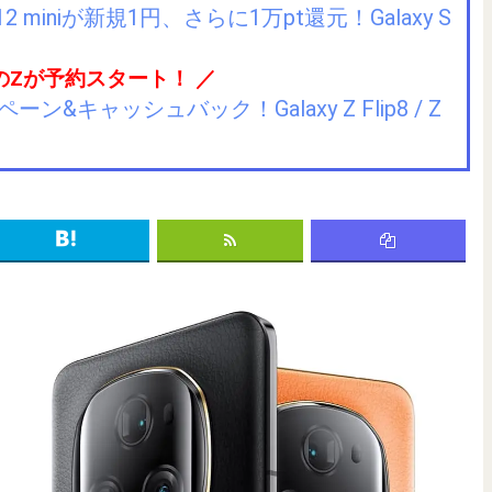
2 miniが新規1円、さらに1万pt還元！Galaxy S
のZが予約スタート！ ／
キャッシュバック！Galaxy Z Flip8 / Z