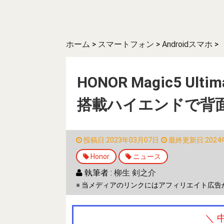
ホーム
>
スマートフォン
>
Androidスマホ
>
HONOR Magic5 Ulti
搭載ハイエンドで背
投稿日:2023年03月07日
最終更新日:2024
Honor
ニュース
執筆者 :
柳生 剣之介
※ 当メディアのリンクにはアフィリエイト広告
＼ 