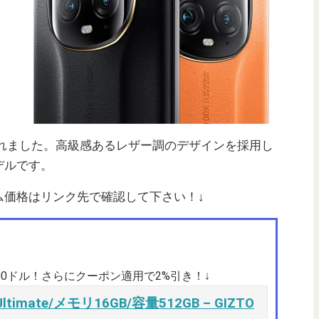
れました。高級感あるレザー調のデザインを採用し
たモデルです。
ム価格はリンク先で確認して下さい！↓
.00ドル！さらにクーポン適用で2%引き！↓
Ultimate/メモリ16GB/容量512GB – GIZTO