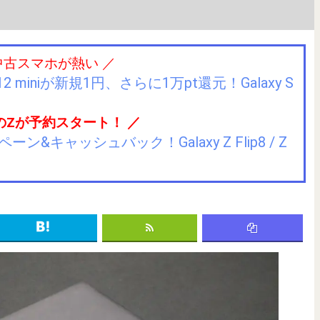
中古スマホが熱い ／
2 miniが新規1円、さらに1万pt還元！Galaxy S
のZが予約スタート！ ／
キャッシュバック！Galaxy Z Flip8 / Z