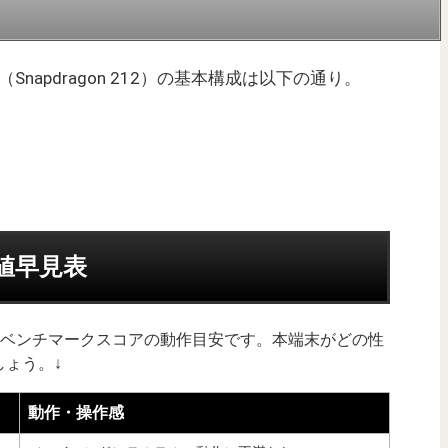
リ2GB（Snapdragon 212）の基本構成は以下の通り。
均値早見表
uTuベンチマークスコアの動作目安です。本端末がどの性
ょう。↓
動作・操作感