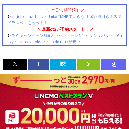
＼ 本日10時開始！ ／
☪️
motorola razr foldがIIJmioにMNPでいきなり10万円引き！スタ
イラスペンもセット！
＼ 最新のZが予約スタート！ ／
☪️
予約キャンペーン&購入キャンペーン&キャッシュバック！Gal
axy Z Flip8 / Z Fold8 / Z Fold8 Ultraが安い