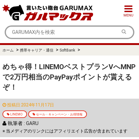
MENU
>
>
>
ホーム
携帯キャリア・通信
SoftBank
めちゃ得！LINEMOベストプランVへMNP
で2万円相当のPayPayポイントが貰える
ぞ！
投稿日:2024年11月17日
LINEMO
セール・キャンペーン・お得情報
執筆者 :
GARU
※ 当メディアのリンクにはアフィリエイト広告が含まれています