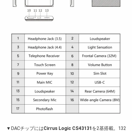
▼DACチップには
Cirrus Logic CS43131
を2基搭載。132