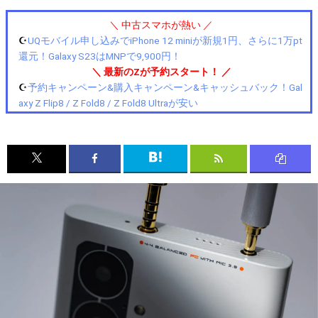
＼ 中古スマホが熱い ／
☪️
UQモバイル申し込みでiPhone 12 miniが新規1円、さらに1万pt
還元！Galaxy S23はMNPで9,900円！
＼ 最新のZが予約スタート！ ／
☪️
予約キャンペーン&購入キャンペーン&キャッシュバック！Gal
axy Z Flip8 / Z Fold8 / Z Fold8 Ultraが安い