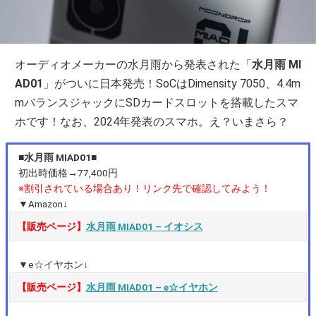
オーディオメーカーの水月雨から発表された「
水月雨 MI
AD01
」がついに日本発売！SoCはDimensity 7050、4.4m
mバランスジャックにSDカードスロットを搭載したスマ
ホです！なお、2024年発表のスマホ。え？いまさら？
■水月雨 MIAD01■
初出時価格→77,400円
※割引されている場合あり！リンク先で確認してみよう！
▼Amazon↓
【販売ページ】
水月雨 MIAD01 – イオシス
▼e☆イヤホン↓
【販売ページ】
水月雨 MIAD01 – e☆イヤホン