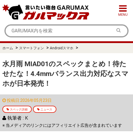
MENU
>
>
>
ホーム
スマートフォン
Androidスマホ
水月雨 MIAD01のスペックまとめ！待た
せたな！4.4mmバランス出力対応なスマ
ホが日本発売！
投稿日:2026年05月23日
スペック詳細
ニュース
執筆者 :
K
※ 当メディアのリンクにはアフィリエイト広告が含まれています