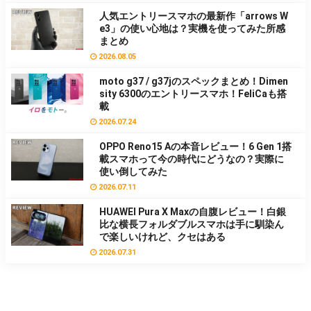
人気エントリースマホの最新作「arrows W
e3」の使い心地は？実機を使ってみた所感
まとめ
2026.08.05
moto g37 / g37jのスペックまとめ！Dimen
sity 6300のエントリースマホ！FeliCaも搭
載
2026.07.24
OPPO Reno15 Aの本音レビュー！6 Gen 1搭
載スマホって今の時代にどうなの？実際に
使い倒してみた
2026.07.11
HUAWEI Pura X Maxの自腹レビュー！白銀
比な横長フォルダブルスマホは手に馴染ん
で楽しいけれど、クセはある
2026.07.31