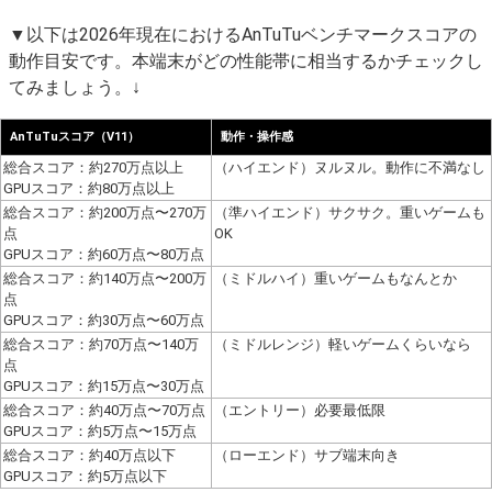
▼以下は2026年現在におけるAnTuTuベンチマークスコアの
動作目安です。本端末がどの性能帯に相当するかチェックし
てみましょう。↓
AnTuTuスコア（V11）
動作・操作感
総合スコア：約270万点以上
（ハイエンド）ヌルヌル。動作に不満なし
GPUスコア：約80万点以上
総合スコア：約200万点〜270万
（準ハイエンド）サクサク。重いゲームも
点
OK
GPUスコア：約60万点〜80万点
総合スコア：約140万点〜200万
（ミドルハイ）重いゲームもなんとか
点
GPUスコア：約30万点〜60万点
総合スコア：約70万点〜140万
（ミドルレンジ）軽いゲームくらいなら
点
GPUスコア：約15万点〜30万点
総合スコア：約40万点〜70万点
（エントリー）必要最低限
GPUスコア：約5万点〜15万点
総合スコア：約40万点以下
（ローエンド）サブ端末向き
GPUスコア：約5万点以下