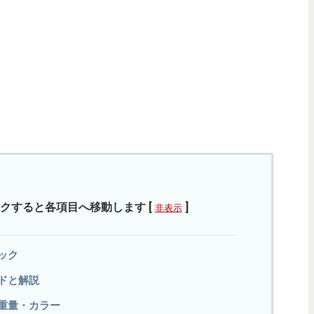
クすると各項目へ移動します
[
]
非表示
ペック
ンドと解説
ズ・重量・カラー