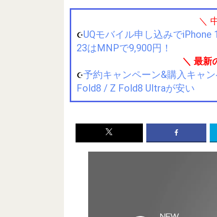
＼ 
UQモバイル申し込みでiPhone 1
☪️
23はMNPで9,900円！
＼ 最新
予約キャンペーン&購入キャンペーン&
☪️
Fold8 / Z Fold8 Ultraが安い