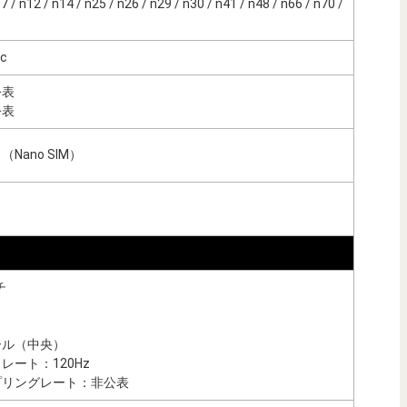
 / n12 / n14 / n25 / n26 / n29 / n30 / n41 / n48 / n66 / n70 /
ac
公表
公表
Nano SIM）
チ
%
ール（中央）
レート：120Hz
プリングレート：非公表