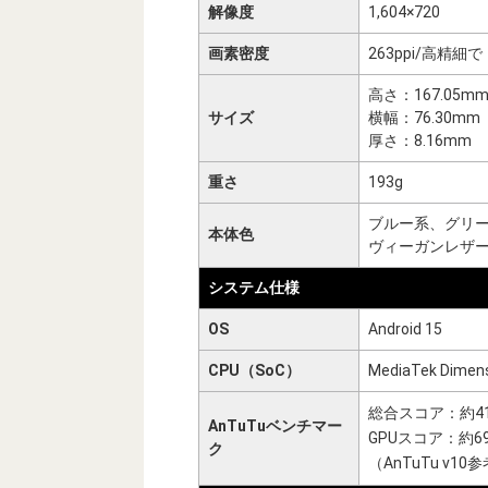
解像度
1,604×720
画素密度
263ppi/高精
高さ：167.05m
サイズ
横幅：76.30mm
厚さ：8.16mm
重さ
193g
ブルー系、グリ
本体色
ヴィーガンレザ
システム仕様
OS
Android 15
CPU（SoC）
MediaTek Dimens
総合スコア：約410
AnTuTuベンチマー
GPUスコア：約69,
ク
（AnTuTu v10