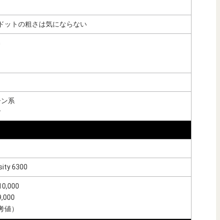
細でドットの粗さは気にならない
m
ーン系
ー
ity 6300
,000
000
参考値）