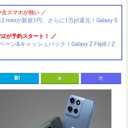
中古スマホが熱い ／
2 miniが新規1円、さらに1万pt還元！Galaxy S
のZが予約スタート！ ／
キャッシュバック！Galaxy Z Flip8 / Z