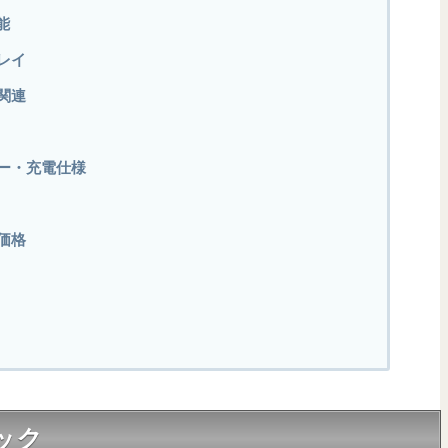
能
プレイ
ド関連
テリー・充電仕様
・価格
ペック