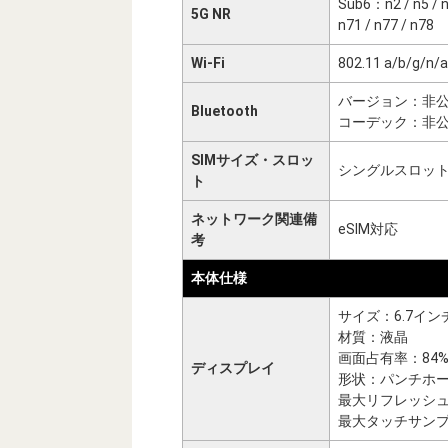
Sub6：n2 / n5 / n7
5G NR
n71 / n77 / n78
Wi-Fi
802.11 a/b/g/n/
バージョン：非
Bluetooth
コーデック：非
SIMサイズ・スロッ
シングルスロット（
ト
ネットワーク関連備
eSIM対応
考
本体仕様
サイズ：6.7イン
材質：液晶
画面占有率：84
ディスプレイ
形状：パンチホ
最大リフレッシュ
最大タッチサン