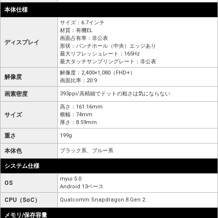
本体仕様
サイズ：6.7インチ
材質：有機EL
画面占有率：非公表
ディスプレイ
形状：パンチホール（中央）エッジあり
最大リフレッシュレート：165Hz
最大タッチサンプリングレート：非公表
解像度：2,400×1,080（FHD+）
解像度
画面比率：20:9
画素密度
393ppi/高精細でドットの粗さは気にならない
高さ：161.16mm
サイズ
横幅：74mm
厚さ：8.59mm
重さ
199g
本体色
ブラック系、ブルー系
システム仕様
myui 5.0
OS
Android 13ベース
CPU（SoC）
Qualcomm Snapdragon 8 Gen 2
メモリ/保存容量