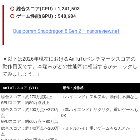
総合スコア(CPU)：1,241,503
ゲーム性能(GPU)：548,684
Qualcomm Snapdragon 8 Gen 2 – nanoreview.net
▼以下は2026年現在におけるAnTuTuベンチマークスコアの
動作目安です。本端末がどの性能帯に相当するかチェックし
てみましょう。↓
AnTuTuスコア（V11）
動作・操作感
総合スコア：約270万点以上
（ハイエンド）ヌルヌル。動作に不満なし
GPUスコア：約80万点以上
総合スコア：約200万点〜270万
（準ハイエンド）サクサク。重いゲームも
点
OK
GPUスコア：約60万点〜80万点
総合スコア：約140万点〜200万
（ミドルハイ）重いゲームもなんとか
点