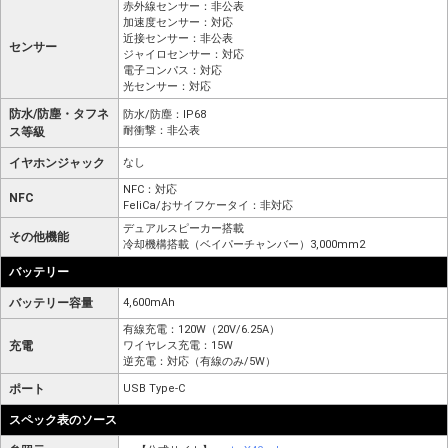
赤外線センサー：非公表
加速度センサー：対応
近接センサー：非公表
センサー
ジャイロセンサー：対応
電子コンパス：対応
光センサー：対応
防水/防塵・タフネ
防水/防塵：IP68
耐衝撃：非公表
ス等級
イヤホンジャック
なし
NFC：対応
NFC
FeliCa/おサイフケータイ：非対応
デュアルスピーカー搭載
その他機能
冷却機構搭載（ベイパーチャンバー）3,000mm2
バッテリー
バッテリー容量
4,600mAh
有線充電：120W（20V/6.25A）
充電
ワイヤレス充電：15W
逆充電：対応（有線のみ/5W）
ポート
USB Type-C
スペック表のソース