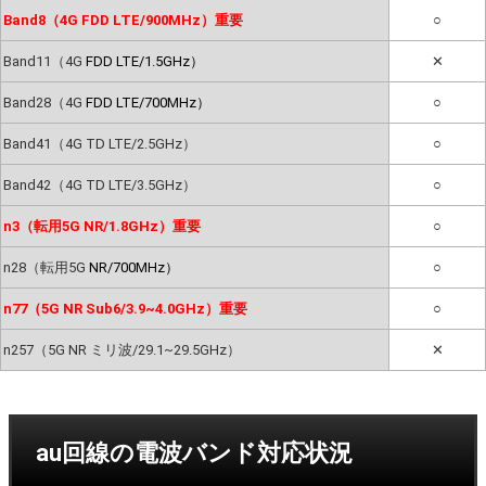
Band8（4G FDD LTE/900MHz）重要
○
Band11（4G
FDD LTE/1.5GHz）
✕
Band28（4G
FDD LTE/700MHz）
○
Band41（4G TD LTE/2.5GHz）
○
Band42（4G TD LTE/3.5GHz）
○
n3（転用5G NR/1.8GHz）重要
○
n28（転用5G
NR/700MHz）
○
n77（5G NR Sub6/3.9~4.0GHz）重要
○
n257（5G NR ミリ波/29.1~29.5GHz）
✕
au回線の電波バンド対応状況