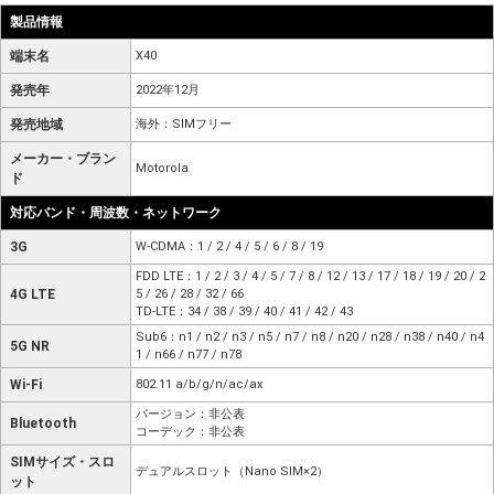
製品情報
端末名
X40
発売年
2022年12月
発売地域
海外：SIMフリー
メーカー・ブラン
Motorola
ド
対応バンド・周波数・ネットワーク
3G
W-CDMA：1 / 2 / 4 / 5 / 6 / 8 / 19
FDD LTE：1 / 2 / 3 / 4 / 5 / 7 / 8 / 12 / 13 / 17 / 18 / 19 / 20 / 2
4G LTE
5 / 26 / 28 / 32 / 66
TD-LTE：34 / 38 / 39 / 40 / 41 / 42 / 43
Sub6：n1 / n2 / n3 / n5 / n7 / n8 / n20 / n28 / n38 / n40 / n4
5G NR
1 / n66 / n77 / n78
Wi-Fi
802.11 a/b/g/n/ac/ax
バージョン：非公表
Bluetooth
コーデック：非公表
SIMサイズ・スロ
デュアルスロット（Nano SIM×2）
ット