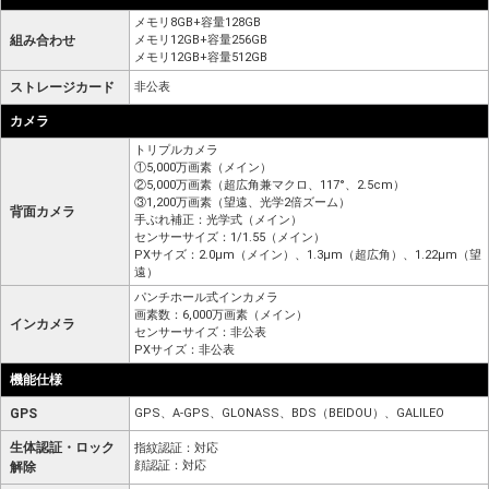
メモリ8GB+容量128GB
組み合わせ
メモリ12GB+容量256GB
メモリ12GB+容量512GB
ストレージカード
非公表
カメラ
トリプルカメラ
①5,000万画素（メイン）
②5,000万画素（超広角兼マクロ、117°、2.5cm）
③1,200万画素（望遠、光学2倍ズーム）
背面カメラ
手ぶれ補正：光学式（メイン）
センサーサイズ：1/1.55（メイン）
PXサイズ：2.0μm（メイン）、1.3μm（超広角）、1.22μm（望
遠）
パンチホール式インカメラ
画素数：6,000万画素（メイン）
インカメラ
センサーサイズ：非公表
PXサイズ：非公表
機能仕様
GPS
GPS、A-GPS、GLONASS、BDS（BEIDOU）、GALILEO
生体認証・ロック
指紋認証：対応
顔認証：対応
解除