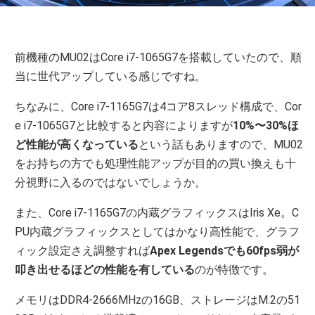
前機種のMU02はCore i7-1065G7を搭載していたので、順
当に世代アップしている感じですね。
ちなみに、Core i7-1165G7は4コア8スレッド構成で、Cor
e i7-1065G7と比較すると内容によりますが
10%〜30%ほ
ど性能が高くなっている
という話もありますので、MU02
をお持ちの方でも処理性能アップが目的の買い換えも十
分視野に入るのではないでしょうか。
また、Core i7-1165G7の内蔵グラフィックスはIris Xe。C
PU内蔵グラフィックスとしてはかなり高性能で、グラフ
ィック設定さえ調整すれば
Apex Legendsでも60fps弱が
叩き出せるほどの性能を有している
のが特徴です。
メモリはDDR4-2666MHzの16GB、ストレージはM.2の51