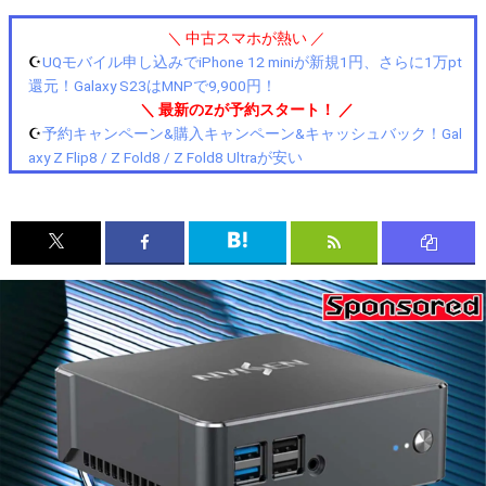
＼ 中古スマホが熱い ／
☪️
UQモバイル申し込みでiPhone 12 miniが新規1円、さらに1万pt
還元！Galaxy S23はMNPで9,900円！
＼ 最新のZが予約スタート！ ／
☪️
予約キャンペーン&購入キャンペーン&キャッシュバック！Gal
axy Z Flip8 / Z Fold8 / Z Fold8 Ultraが安い