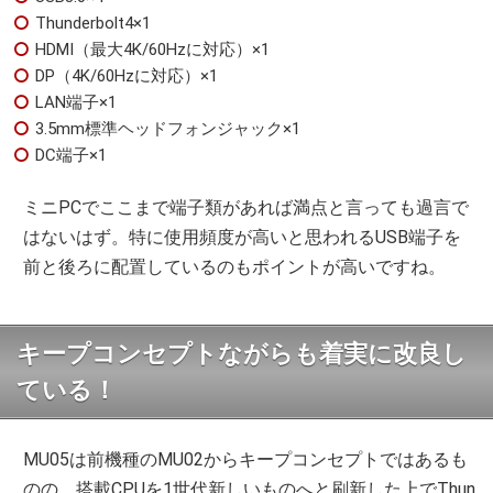
Thunderbolt4×1
HDMI（最大4K/60Hzに対応）×1
DP（4K/60Hzに対応）×1
LAN端子×1
3.5mm標準ヘッドフォンジャック×1
DC端子×1
ミニPCでここまで端子類があれば満点と言っても過言で
はないはず。特に使用頻度が高いと思われるUSB端子を
前と後ろに配置しているのもポイントが高いですね。
キープコンセプトながらも着実に改良し
ている！
MU05は前機種のMU02からキープコンセプトではあるも
のの、搭載CPUを1世代新しいものへと刷新した上でThun