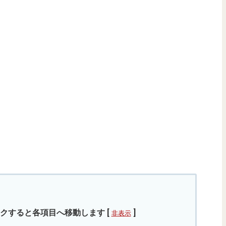
クすると各項目へ移動します
[
]
非表示