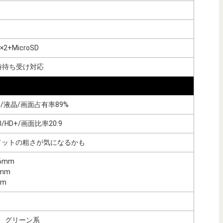
M×2+MicroSD
時待ち受け対応
チ/液晶/画面占有率89%
20/HD+/画面比率20:9
i/ドットの粗さが気になるかも
6mm
6mm
mm
、グリーン系