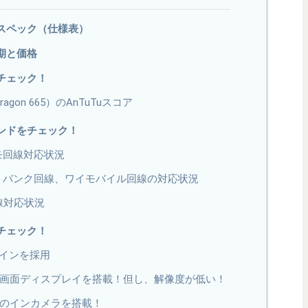
細なスペック（仕様表）
時期と価格
能をチェック！
pdragon 665）のAnTuTuスコア
応バンドをチェック！
ドコモ回線対応状況
のソフトバンク回線、ワイモバイル回線の対応状況
u回線対応状況
徴をチェック！
インを採用
ンチ大画面ディスプレイを搭載！但し、解像度が低い！
つのインカメラを搭載！