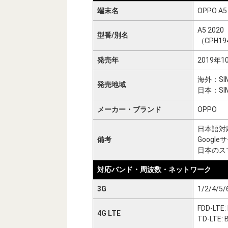
端末名
OPPO A5
A5 2020
型番/別名
（CPH19
発売年
2019年1
海外：SI
発売地域
日本：SI
メーカー・ブランド
OPPO
日本語対
備考
Googl
日本のス
対応バンド・周波数・ネットワーク
3G
1/2/4/5/
FDD-LTE:
4G LTE
TD-LTE: 