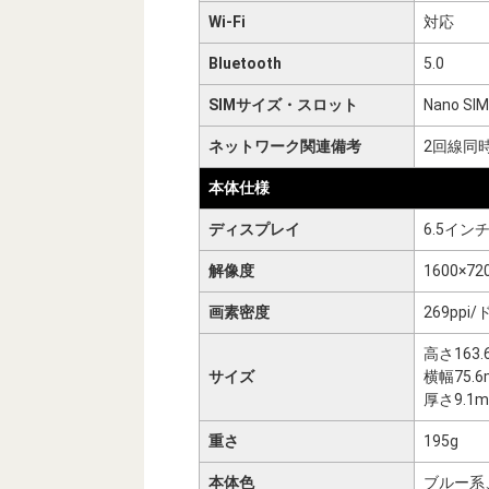
Wi-Fi
対応
Bluetooth
5.0
SIMサイズ・スロット
Nano SI
ネットワーク関連備考
2回線同
本体仕様
ディスプレイ
6.5イン
解像度
1600×7
画素密度
269pp
高さ163.
サイズ
横幅75.
厚さ9.1
重さ
195g
本体色
ブルー系