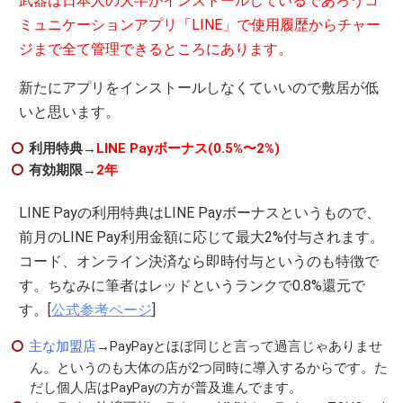
武器は日本人の大半がインストールしているであろうコ
ミュニケーションアプリ「LINE」で使用履歴からチャー
ジまで全て管理できるところにあります。
新たにアプリをインストールしなくていいので敷居が低
いと思います。
利用特典→
LINE Payボーナス(0.5%〜2%)
有効期限→
2年
LINE Payの利用特典はLINE Payボーナスというもので、
前月のLINE Pay利用金額に応じて最大2%付与されます。
コード、オンライン決済なら即時付与というのも特徴で
す。ちなみに筆者はレッドというランクで0.8%還元で
す。[
公式参考ページ
]
主な加盟店
→PayPayとほぼ同じと言って過言じゃありませ
ん。というのも大体の店が2つ同時に導入するからです。た
だし個人店はPayPayの方が普及進んでます。