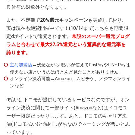
典付与の対象外となります。
また、不定期で
20%還元キャンペーン
も実施しており、
実は現在も絶賛開催中です！(10/14まで)こちらも期間限
定dポイントで還元されます。
常設のスーパー還元プログ
ラムと合わせて最大27.5%還元という驚異的な還元率を
誇ります。
主な加盟店
→残念ながらd払いが使えてPayPayやLINE Payは
使えない店というのはほとんど見たことがありません。
オンライン決済可能→Amazon、ムビチケ、ノジマオンライ
ンなど
d払いはドコモが提供しているサービスなのですが、オン
ライン決済に関して一部サイト(Amazonなど)はドコモユ
ーザー限定だったりします。あと、ドコモのキャリア決
済(ドコモ払い)と混同しがちなのでネーミングが悪いと思
っています。