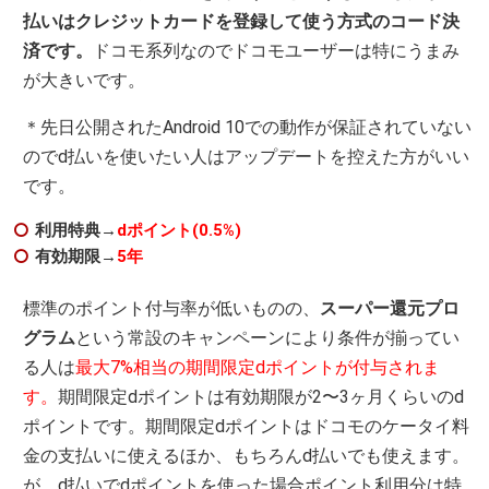
払いはクレジットカードを登録して使う方式のコード決
済です。
ドコモ系列なのでドコモユーザーは特にうまみ
が大きいです。
＊先日公開されたAndroid 10での動作が保証されていない
のでd払いを使いたい人はアップデートを控えた方がいい
です。
利用特典→
dポイント(0.5%)
有効期限→
5年
標準のポイント付与率が低いものの、
スーパー還元プロ
グラム
という常設のキャンペーンにより条件が揃ってい
る人は
最大7%相当の期間限定dポイントが付与されま
す。
期間限定dポイントは有効期限が2〜3ヶ月くらいのd
ポイントです。期間限定dポイントはドコモのケータイ料
金の支払いに使えるほか、もちろんd払いでも使えます。
が、d払いでdポイントを使った場合ポイント利用分は特