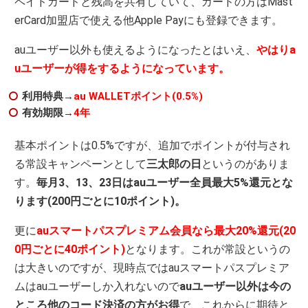
ペイドカードと残高を共有していて、カードの方はMast
erCard加盟店で使える他Apple Payにも登録できます。
auユーザー以外も使えるようになったとはいえ、
やはりa
uユーザーが得をするようになっています。
利用特典→
au WALLETポイント(0.5%)
有効期限→
4年
基本ポイントは0.5%ですが、追加でポイントが付与され
る常設キャンペーンとして
三太郎の日
というのがありま
す。
毎月3、13、23日はauユーザー全員最大5%還元とな
ります(200円ごとに10ポイント)。
更に
auスマートパスプレミアム会員なら
最大2
0%還元(20
0円ごとに40ポイント)
となります。これが常設というの
は大きいのですが、現時点ではauスマートパスプレミア
ムはauユーザーしか入れないので
auユーザー以外は今の
ところ他のコード決済の方がお得
で、これからに期待と