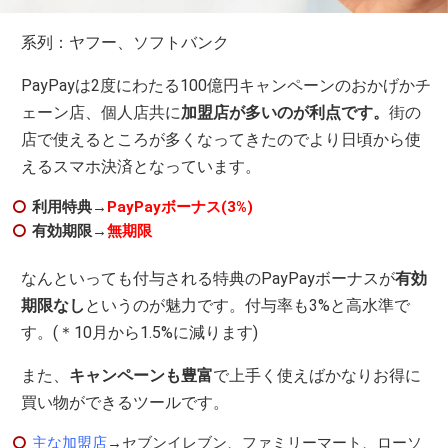
系列：ヤフー、ソフトバンク
PayPayは2度にわたる100億円キャンペーンのおかげかチ
ェーン店、個人店共に
加盟店が多いのが利点です。
街の
店で使えるところが多くなってきたのでより日頃から使
えるスマホ決済となっています。
利用特典→
PayPayボーナス(3%)
有効期限→
無期限
なんといっても付与される特典のPayPayボーナスが
有効
期限なし
というのが魅力です。付与率も3%と高水準で
す。(＊10月から1.5%に減ります)
また、
キャンペーンも豊富
で上手く使えばかなりお得に
買い物ができるツールです。
主な加盟店
→セブンイレブン、ファミリーマート、ローソ