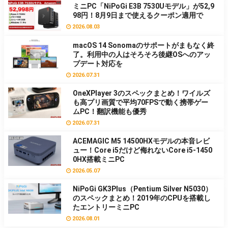
ミニPC「NiPoGi E3B 7530Uモデル」が52,9
98円！8月9日まで使えるクーポン適用で
2026.08.03
macOS 14 Sonomaのサポートがまもなく終
了。利用中の人はそろそろ後継OSへのアッ
プデート対応を
2026.07.31
OneXPlayer 3のスペックまとめ！ワイルズ
も高プリ画質で平均70FPSで動く携帯ゲー
ムPC！翻訳機能も優秀
2026.07.31
ACEMAGIC M5 14500HXモデルの本音レビ
ュー！Core i5だけど侮れないCore i5-1450
0HX搭載ミニPC
2026.05.07
NiPoGi GK3Plus（Pentium Silver N5030）
のスペックまとめ！2019年のCPUを搭載し
たエントリーミニPC
2026.08.01