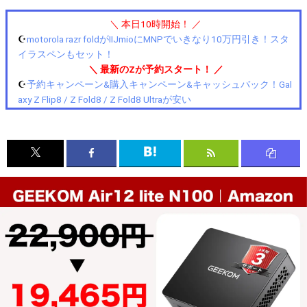
＼ 本日10時開始！ ／
☪️
motorola razr foldがIIJmioにMNPでいきなり10万円引き！スタ
イラスペンもセット！
＼ 最新のZが予約スタート！ ／
☪️
予約キャンペーン&購入キャンペーン&キャッシュバック！Gal
axy Z Flip8 / Z Fold8 / Z Fold8 Ultraが安い