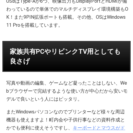
USBはType‐Aが6つ、映像出力もDisplayPortとHDMIが備
わっているので単体でのマルチディスプレイ環境構築もO
K！また9PIN拡張ポートも搭載。その他、OSはWindows
11 Proを搭載しています。
家族共有PCやリビンクTV用としても
良さげ
写真や動画の編集、ゲームなど凝ったことはしない、We
bブラウザーで完結するような使い方が中心だから安いモ
デルで良いという人にはピッタリ。
またWindowsパソコンなのでプリンターなど様々な周辺
機器も使えますよ！町内会や子供行事などの資料作成と
かでも便利に使えそうですし、
キーボードとマウスがド