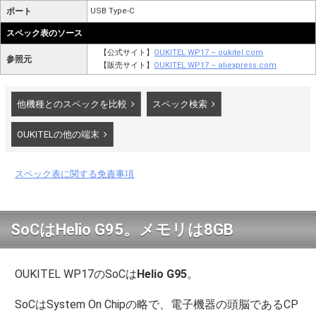
ポート
USB Type-C
スペック表のソース
【公式サイト】
OUKITEL WP17 – oukitel.com
参照元
【販売サイト】
OUKITEL WP17 – aliexpress.com
他機種とのスペックを比較
スペック検索
OUKITELの他の端末
スペック表に関する免責事項
SoCはHelio G95。メモリは8GB
OUKITEL WP17のSoCは
Helio G95
。
SoCはSystem On Chipの略で、電子機器の頭脳であるCP