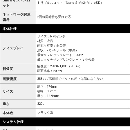
SIMサイズ・スロ
トリプルスロット（Nano SIM×2+MicroSD）
ット
ネットワーク関連
2回線同時待ち受け対応
備考
本体仕様
サイズ：6.78インチ
材質：液晶
画面占有率：非公表
ディスプレイ
形状：パンチホール（中央）
最大リフレッシュレート：90Hz
最大タッチサンプリングレート：非公表
解像度：2,400×1,080（FHD+）
解像度
画面比率：20.5:9
画素密度
388ppi/高精細でドットの粗さは気にならない
高さ：176mm
サイズ
横幅：83mm
厚さ：14.9mm
重さ
320g
本体色
ブラック系
システム仕様