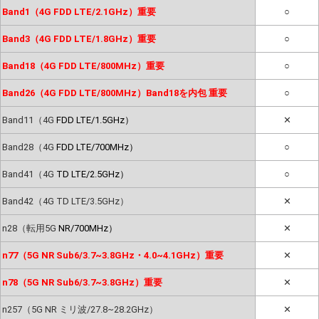
Band1（4G FDD LTE/2.1GHz）重要
○
Band3（4G FDD LTE/1.8GHz）重要
○
Band18（4G FDD LTE/800MHz）重要
○
Band26（4G FDD LTE/800MHz）Band18を内包 重要
○
Band11（4G
FDD LTE/1.5GHz）
✕
Band28（4G
FDD LTE/700MHz）
○
Band41（4G
TD LTE/2.5GHz）
○
Band42（4G TD LTE/3.5GHz）
✕
n28（転用5G
NR/700MHz）
✕
n77（5G NR Sub6/3.7~3.8GHz・4.0~4.1GHz）重要
✕
n78（5G NR Sub6/3.7~3.8GHz）重要
✕
n257（5G NR ミリ波/27.8~28.2GHz）
✕