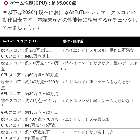
ゲーム性能(GPU)：約85,000点
▼以下は2026年現在におけるAnTuTuベンチマークスコアの
動作目安です。本端末がどの性能帯に相当するかチェックし
てみましょう。↓
AnTuTuスコア（V11）
動作・操作感
総合スコア：約270万点以上
（ハイエンド）ヌルヌル。動作に不満なし
GPUスコア：約80万点以上
総合スコア：約200万点〜270万
（準ハイエンド）サクサク。重いゲームも
点
OK
GPUスコア：約60万点〜80万点
総合スコア：約140万点〜200万
（ミドルハイ）重いゲームもなんとか
点
GPUスコア：約30万点〜60万点
総合スコア：約70万点〜140万
（ミドルレンジ）軽いゲームくらいなら
点
GPUスコア：約15万点〜30万点
総合スコア：約40万点〜70万点
（エントリー）必要最低限
GPUスコア：約5万点〜15万点
総合スコア：約40万点以下
（ローエンド）サブ端末向き
GPUスコア：約5万点以下