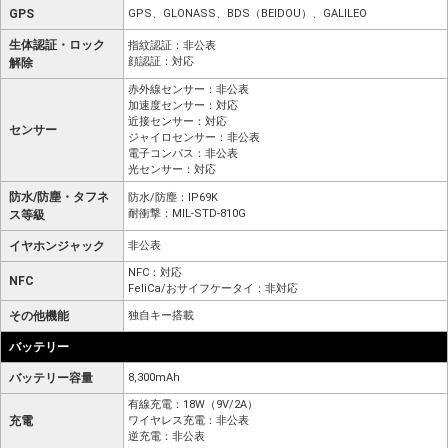
GPS
GPS、GLONASS、BDS（BEIDOU）、GALILEO
生体認証・ロック
指紋認証：非公表
顔認証：対応
解除
赤外線センサー：非公表
加速度センサー：対応
近接センサー：対応
センサー
ジャイロセンサー：非公表
電子コンパス：非公表
光センサー：対応
防水/防塵・タフネ
防水/防塵：IP69K
耐衝撃：MIL-STD-810G
ス等級
イヤホンジャック
非公表
NFC：対応
NFC
FeliCa/おサイフケータイ：非対応
その他機能
独自キー搭載
バッテリー
バッテリー容量
8,300mAh
有線充電：18W（9V/2A）
充電
ワイヤレス充電：非公表
逆充電：非公表