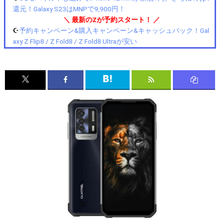
還元！Galaxy S23はMNPで9,900円！
＼ 最新のZが予約スタート！ ／
☪️
予約キャンペーン&購入キャンペーン&キャッシュバック！Gal
axy Z Flip8 / Z Fold8 / Z Fold8 Ultraが安い