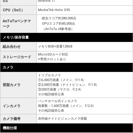
OS
Android 11
CPU（SoC）
MediaTek Helio G95
総合スコア約280,000点
AnTuTuベンチマ
GPUスコア約85,000点
ーク
（AnTuTu v8参考値）
メモリ/保存容量
組み合わせ
メモリ8GB+容量128GB
MicroSDカード対応
ストレージカード
※専用スロットあり
カメラ
トリプルカメラ
①6,400万画素（メイン、f/1.8）
背面カメラ
②2,000万画素（ナイトビジョン、f/1.8）
③200万画素（マクロ、f/2.4）
その他詳細非公表
パンチホール式インカメラ
インカメラ
画素数：1,600万画素（メイン、f/2.0）
その他詳細非公表
カメラ備考
赤外線ナイトビジョンカメラ搭載
機能仕様