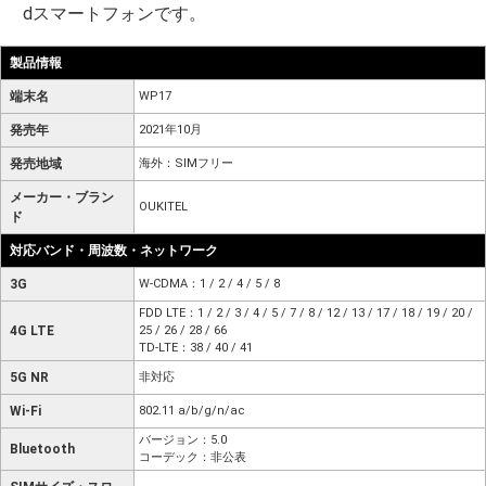
dスマートフォンです。
製品情報
端末名
WP17
発売年
2021年10月
発売地域
海外：SIMフリー
メーカー・ブラン
OUKITEL
ド
対応バンド・周波数・ネットワーク
3G
W-CDMA：1 / 2 / 4 / 5 / 8
FDD LTE：1 / 2 / 3 / 4 / 5 / 7 / 8 / 12 / 13 / 17 / 18 / 19 / 20 /
4G LTE
25 / 26 / 28 / 66
TD-LTE：38 / 40 / 41
5G NR
非対応
Wi-Fi
802.11 a/b/g/n/ac
バージョン：5.0
Bluetooth
コーデック：非公表