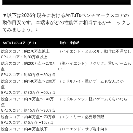
▼以下は2026年現在におけるAnTuTuベンチマークスコアの
動作目安です。本端末がどの性能帯に相当するかチェックし
てみましょう。↓
AnTuTuスコア（V11）
動作・操作感
総合スコア：約270万点以上
（ハイエンド）ヌルヌル。動作に不満なし
GPUスコア：約80万点以上
総合スコア：約200万点〜270万
（準ハイエンド）サクサク。重いゲームも
点
OK
GPUスコア：約60万点〜80万点
総合スコア：約140万点〜200万
（ミドルハイ）重いゲームもなんとか
点
GPUスコア：約30万点〜60万点
総合スコア：約70万点〜140万
（ミドルレンジ）軽いゲームくらいなら
点
GPUスコア：約15万点〜30万点
総合スコア：約40万点〜70万点
（エントリー）必要最低限
GPUスコア：約5万点〜15万点
総合スコア：約40万点以下
（ローエンド）サブ端末向き