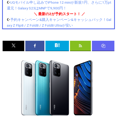
☪️
UQモバイル申し込みでiPhone 12 miniが新規1円、さらに1万pt
還元！Galaxy S23はMNPで9,900円！
＼ 最新のZが予約スタート！ ／
☪️
予約キャンペーン&購入キャンペーン&キャッシュバック！Gal
axy Z Flip8 / Z Fold8 / Z Fold8 Ultraが安い