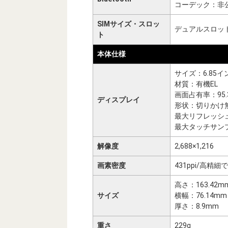
コーデック：非
SIMサイズ・スロッ
デュアルスロット（
ト
本体仕様
サイズ：6.85イ
材質：有機EL
画面占有率：95.
ディスプレイ
形状：切りかけ
最大リフレッシュ
最大タッチサンプ
解像度
2,688×1,216
画素密度
431ppi/高
高さ：163.42m
サイズ
横幅：76.14mm
厚さ：8.9mm
重さ
229g