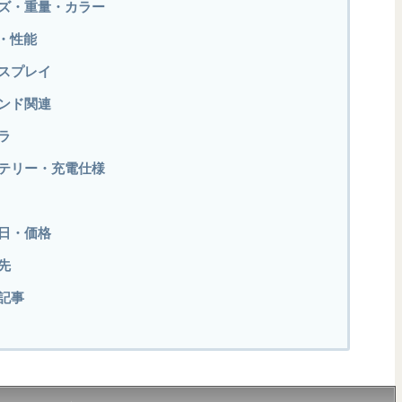
のサイズ・重量・カラー
oC・性能
ディスプレイ
サウンド関連
メラ
のバッテリー・充電仕様
発売日・価格
入先
連記事