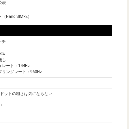
公表
Nano SIM×2）
ンチ
3%
無し
レート：144Hz
リングレート：960Hz
精細でドットの粗さは気にならない
m