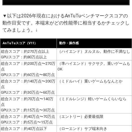
▼以下は2026年現在におけるAnTuTuベンチマークスコアの
動作目安です。本端末がどの性能帯に相当するかチェックし
てみましょう。↓
AnTuTuスコア（V11）
動作・操作感
総合スコア：約270万点以上
（ハイエンド）ヌルヌル。動作に不満なし
GPUスコア：約80万点以上
総合スコア：約200万点〜270万
（準ハイエンド）サクサク。重いゲームも
点
OK
GPUスコア：約60万点〜80万点
総合スコア：約140万点〜200万
（ミドルハイ）重いゲームもなんとか
点
GPUスコア：約30万点〜60万点
総合スコア：約70万点〜140万
（ミドルレンジ）軽いゲームくらいなら
点
GPUスコア：約15万点〜30万点
総合スコア：約40万点〜70万点
（エントリー）必要最低限
GPUスコア：約5万点〜15万点
総合スコア：約40万点以下
（ローエンド）サブ端末向き