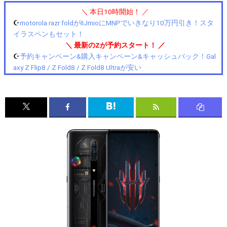
＼ 本日10時開始！ ／
☪️
motorola razr foldがIIJmioにMNPでいきなり10万円引き！スタ
イラスペンもセット！
＼ 最新のZが予約スタート！ ／
☪️
予約キャンペーン&購入キャンペーン&キャッシュバック！Gal
axy Z Flip8 / Z Fold8 / Z Fold8 Ultraが安い