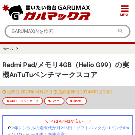
MENU
>
ホーム
Redmi Pad/メモリ4GB（Helio G99）の実
機AnTuTuベンチマークスコア
投稿日:2023年04月27日
最終更新日:2024年01月23日
AnTuTuベンチマーク
Redmi
Xiaomi
＼ iPad Air M3が安い！ ／
☪️
2年レンタルの端末代が月226円！ソフトバンクの11インチiPa
d Air M3がセール中！在庫注意！