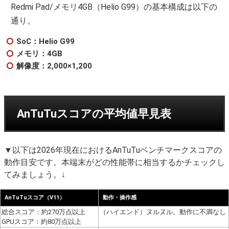
Redmi Pad/メモリ4GB（Helio G99）の基本構成は以下の
通り。
SoC：Helio G99
メモリ：4GB
解像度：2,000×1,200
AnTuTuスコアの平均値早見表
▼以下は2026年現在におけるAnTuTuベンチマークスコアの
動作目安です。本端末がどの性能帯に相当するかチェックし
てみましょう。↓
AnTuTuスコア（V11）
動作・操作感
総合スコア：約270万点以上
（ハイエンド）ヌルヌル。動作に不満なし
GPUスコア：約80万点以上