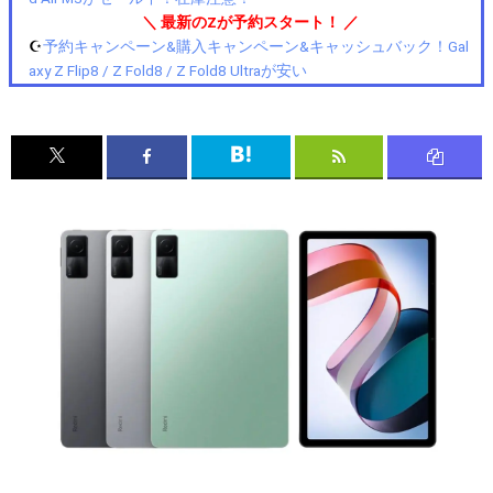
＼ 最新のZが予約スタート！ ／
☪️
予約キャンペーン&購入キャンペーン&キャッシュバック！Gal
axy Z Flip8 / Z Fold8 / Z Fold8 Ultraが安い