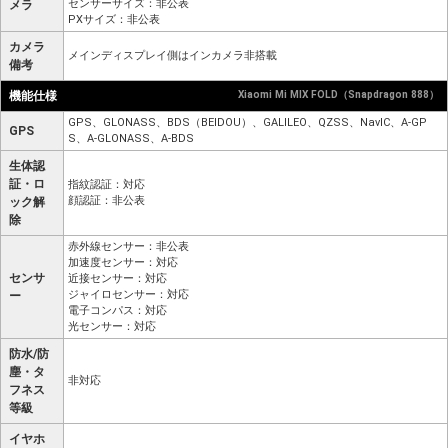
センサーサイズ：非公表
メラ
PXサイズ：非公表
カメラ
メインディスプレイ側はインカメラ非搭載
備考
機能仕様
Xiaomi Mi MIX FOLD（Snapdragon 888）
GPS、GLONASS、BDS（BEIDOU）、GALILEO、QZSS、NavIC、A-GP
GPS
S、A-GLONASS、A-BDS
生体認
証・ロ
指紋認証：対応
顔認証：非公表
ック解
除
赤外線センサー：非公表
加速度センサー：対応
センサ
近接センサー：対応
ジャイロセンサー：対応
ー
電子コンパス：対応
光センサー：対応
防水/防
塵・タ
非対応
フネス
等級
イヤホ