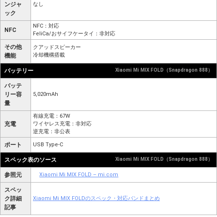
ンジャ
なし
ック
NFC：対応
NFC
FeliCa/おサイフケータイ：非対応
その他
クアッドスピーカー
冷却機構搭載
機能
バッテリー
Xiaomi Mi MIX FOLD（Snapdragon 888）
バッテ
リー容
5,020mAh
量
有線充電：67W
充電
ワイヤレス充電：非対応
逆充電：非公表
ポート
USB Type-C
スペック表のソース
Xiaomi Mi MIX FOLD（Snapdragon 888）
参照元
Xiaomi Mi MIX FOLD – mi.com
スペッ
ク詳細
Xiaomi Mi MIX FOLDのスペック・対応バンドまとめ
記事