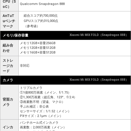
CPU（S
Qualcomm Snapdragon 888
oC）
AnTuT
総合スコア約700,000点
uベンチ
GPUスコア約315,000点
マーク
（参考値）
メモリ/保存容量
Xiaomi Mi MIX FOLD（Snapdragon 888）
メモリ12GB+容量256GB
組み合
メモリ12GB+容量512GB
わせ
メモリ16GB+容量512GB
ストレ
ージカ
非対応
ード
カメラ
Xiaomi Mi MIX FOLD（Snapdragon 888）
トリプルカメラ
①1億800万画素（メイン、f/1.75）
②1,300万画素（超広角、123°、f/2.4）
背面カ
③画素数不明（望遠、マクロ）
メラ
手ぶれ補正：非公表
センサーサイズ：1/1.52（メイン）
PXサイズ：2.1μm（メイン）
パンチホール式インカメラ
インカ
画素数：2,000万画素（メイン）