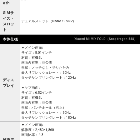
5.2
oth
SIMサ
イズ・
デュアルスロット（Nano SIM×2）
スロッ
ト
本体仕様
Xiaomi Mi MIX FOLD（Snapdragon 888）
▼メイン画面↓
サイズ：8.01インチ
材質：有機EL
画面占有率：非公表
形状：ノッチなし・折りたたみ
最大リフレッシュレート：60Hz
タッチサンプリングレート：120Hz
ディス
プレイ
▼サブ画面↓
サイズ：6.52インチ
材質：有機EL
画面占有率：非公表
形状：パンチホール（右上）
最大リフレッシュレート：90Hz
タッチサンプリングレート：180Hz
▼メイン画面↓
解像度：2,480×1,860
画面比率：4:3