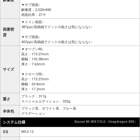
解像度
▼サブ画面↓
解像度：2,520×840
画面比率：27:9
▼メイン画面↓
387ppi/高精細でドットの粗さは気にならない
画素密
度
▼サブ画面↓
407ppi/高精細でドットの粗さは気にならない
▼オープン時↓
高さ：173.27mm
横幅：133.38mm
厚さ：7.62mm
サイズ
▼クローズ時↓
高さ：173.27mm
横幅：69.8mm
厚さ：17.2mm
ブラック：317g
重さ
スペシャルエディション：332g
ブラック系、ホワイト系、ブルー系
本体色
グラデーション
システム仕様
Xiaomi Mi MIX FOLD（Snapdragon 888）
OS
MIUI 12