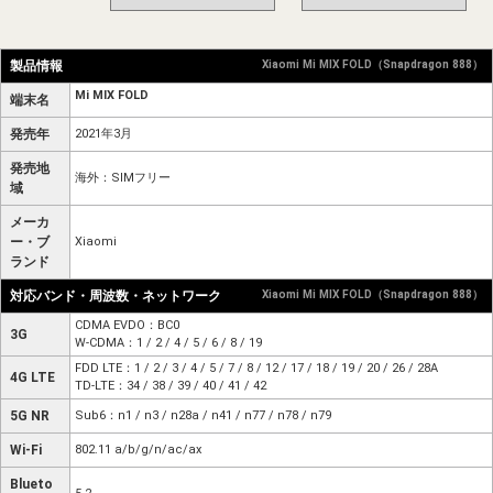
製品情報
Xiaomi Mi MIX FOLD（Snapdragon 888）
Mi MIX FOLD
端末名
発売年
2021年3月
発売地
海外：SIMフリー
域
メーカ
ー・ブ
Xiaomi
ランド
対応バンド・周波数・ネットワーク
Xiaomi Mi MIX FOLD（Snapdragon 888）
CDMA EVDO：BC0
3G
W-CDMA：1 / 2 / 4 / 5 / 6 / 8 / 19
FDD LTE：1 / 2 / 3 / 4 / 5 / 7 / 8 / 12 / 17 / 18 / 19 / 20 / 26 / 28A
4G LTE
TD-LTE：34 / 38 / 39 / 40 / 41 / 42
5G NR
Sub6：n1 / n3 / n28a / n41 / n77 / n78 / n79
Wi-Fi
802.11 a/b/g/n/ac/ax
Blueto