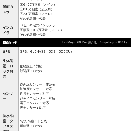
①6,400万画素（メイン）
背面カ
②800万画素（超広角）
メラ
③200万画素（マクロ）
その他詳細非公表
ベゼル内蔵式インカメラ
インカ
画素数：800万画素（メイン）
メラ
その他詳細非公表
機能仕様
RedMagic 6S Pro 海外版（Snapdragon 888+）
GPS
GPS、GLONASS、BDS（BEIDOU）
生体認
証・ロ
指紋認証：対応
顔認証：非公表
ック解
除
赤外線センサー：非公表
加速度センサー：対応
センサ
近接センサー：対応
ジャイロセンサー：対応
ー
電子コンパス：対応
光センサー：対応
防水/防
塵・タ
防水/防塵：非公表
耐衝撃：非公表
フネス