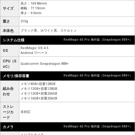
高さ：169.86mm
サイズ
横幅：77.19mm
厚さ：9.5mm
重さ
215g
本体色
ブラック系、ホワイト系、スケルトン
システム仕様
RedMagic 6S Pro 海外版（Snapdragon 888+）
RedMagic OS 4.5
OS
Android 11ベース
CPU（S
Qualcomm Snapdragon 888+
oC）
メモリ/保存容量
RedMagic 6S Pro 海外版（Snapdragon 888+）
メモリ8GB+容量128GB
組み合
メモリ12GB+容量128GB
メモリ12GB+容量256GB
わせ
メモリ16GB+容量256GB
ストレ
ージカ
非対応
ード
カメラ
RedMagic 6S Pro 海外版（Snapdragon 888+）
トリプルカメラ