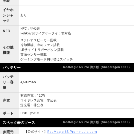
等級
イヤホ
ンジャ
あり
ック
NFC：非公表
NFC
FeliCa/おサイフケータイ：非対応
ステレオスピーカー搭載
冷却機構、冷却ファン搭載
その他
LRサイドトリガーボタン搭載
機能
背面センサー搭載
ゲーミングモード切り替えスイッチ
バッテリー
RedMagic 6S Pro 海外版（Snapdragon 888+）
バッテ
リー容
4,500mAh
量
有線充電：120W
充電
ワイヤレス充電：非公表
逆充電：非公表
ポート
USB Type-C
スペック表のソース
RedMagic 6S Pro 海外版（Snapdragon 888+）
参照元
【公式サイト】
RedMagic 6S Pro – nubia.com