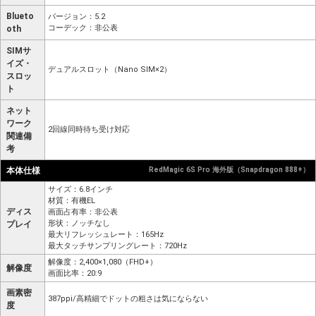
Blueto
バージョン：5.2
コーデック：非公表
oth
SIMサ
イズ・
デュアルスロット（Nano SIM×2）
スロッ
ト
ネット
ワーク
2回線同時待ち受け対応
関連備
考
本体仕様
RedMagic 6S Pro 海外版（Snapdragon 888+）
サイズ：6.8インチ
材質：有機EL
ディス
画面占有率：非公表
形状：ノッチなし
プレイ
最大リフレッシュレート：165Hz
最大タッチサンプリングレート：720Hz
解像度：2,400×1,080（FHD+）
解像度
画面比率：20:9
画素密
387ppi/高精細でドットの粗さは気にならない
度