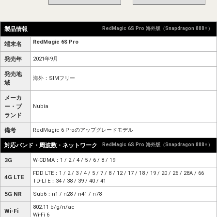
製品情報
RedMagic 6S Pro 海外版（Snapdragon 888+）
RedMagic 6S Pro
端末名
発売年
2021年9月
発売地
海外：SIMフリー
域
メーカ
ー・ブ
Nubia
ランド
備考
RedMagic 6 Proのアップグレードモデル
対応バンド・周波数・ネットワーク
RedMagic 6S Pro 海外版（Snapdragon 888+）
3G
W-CDMA：1 / 2 / 4 / 5 / 6 / 8 / 19
FDD LTE：1 / 2 / 3 / 4 / 5 / 7 / 8 / 12 / 17 / 18 / 19 / 20 / 26 / 28A / 66
4G LTE
TD-LTE：34 / 38 / 39 / 40 / 41
5G NR
Sub6：n1 / n28 / n41 / n78
802.11 b/g/n/ac
Wi-Fi
Wi-Fi 6