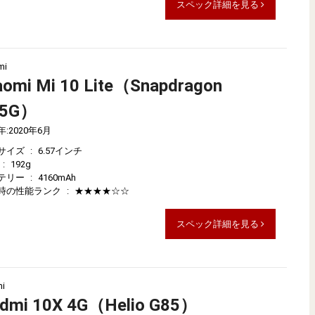
スペック詳細を見る
mi
aomi Mi 10 Lite（Snapdragon
65G）
年
:
2020年6月
サイズ
:
6.57インチ
:
192g
テリー
:
4160mAh
時の性能ランク
:
★★★★☆☆
スペック詳細を見る
i
dmi 10X 4G（Helio G85）