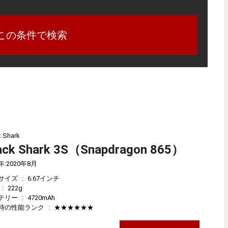
この条件で検索
k Shark
ack Shark 3S（Snapdragon 865）
年
:
2020年8月
サイズ
:
6.67インチ
:
222g
テリー
:
4720mAh
時の性能ランク
:
★★★★★★