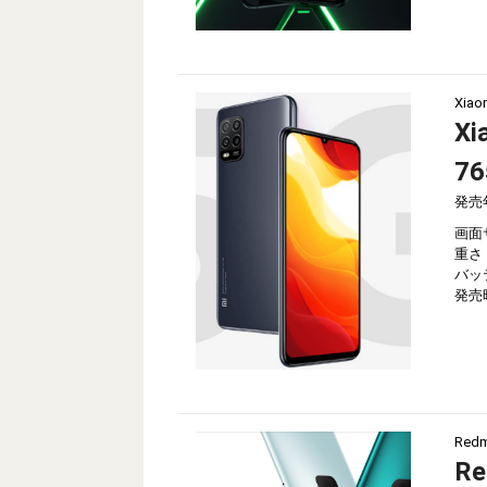
Xiao
Xi
7
発売
画面
重さ
バッ
発売
Redm
Re