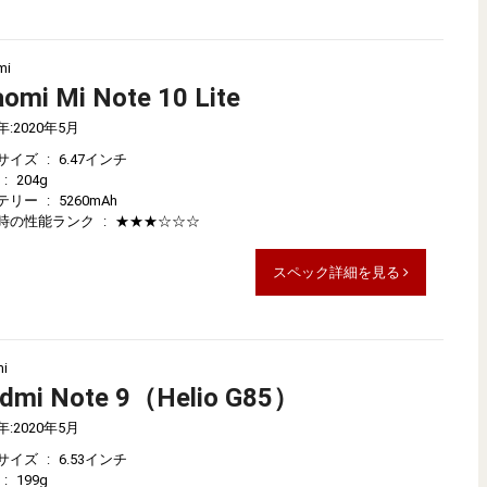
mi
aomi Mi Note 10 Lite
年
:
2020年5月
サイズ
:
6.47インチ
:
204g
テリー
:
5260mAh
時の性能ランク
:
★★★☆☆☆
スペック詳細を見る
i
dmi Note 9（Helio G85）
年
:
2020年5月
サイズ
:
6.53インチ
:
199g