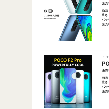
発売
画面
重さ
バッ
発売
POC
PO
発売
画面
重さ
バッ
発売