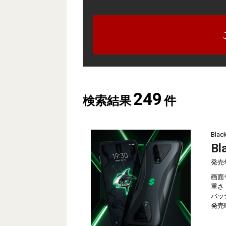
249
検索結果
件
Blac
Bl
発売
画面
重さ
バッ
発売