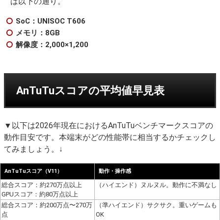
は以下の通り。
SoC：UNISOC T606
メモリ：8GB
解像度：2,000×1,200
AnTuTuスコアの平均値早見表
▼以下は2026年現在におけるAnTuTuベンチマークスコアの
動作目安です。本端末がどの性能帯に相当するかチェックし
てみましょう。↓
AnTuTuスコア（V11）
動作・操作感
総合スコア：約270万点以上
（ハイエンド）ヌルヌル。動作に不満なし
GPUスコア：約80万点以上
総合スコア：約200万点〜270万
（準ハイエンド）サクサク。重いゲームも
点
OK