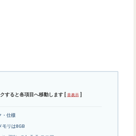
クすると各項目へ移動します
[
]
非表示
ック・仕様
0。メモリは8GB