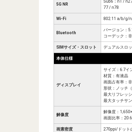
Sub6：n1 / n2 / 
5G NR
77 / n78
Wi-Fi
802.11 a/b/g/
バージョン：5.
Bluetooth
コーデック：
SIMサイズ・スロット
デュアルスロット（
本体仕様
サイズ：6.7イ
材質：有液晶
画面占有率：
ディスプレイ
形状：ノッチ
最大リフレッ
最大タッチサ
解像度：1,650
解像度
画面比率：20.6
画素密度
270ppi/ド