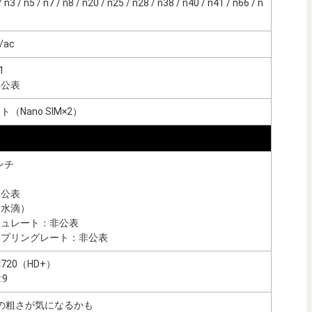
n3 / n5 / n7 / n8 / n20 / n25 / n28 / n38 / n40 / n41 / n66 / n
n/ac
1
非公表
Nano SIM×2）
ンチ
非公表
（水滴）
シュレート：非公表
ンプリングレート：非公表
×720（HD+）
:9
ットの粗さが気になるかも