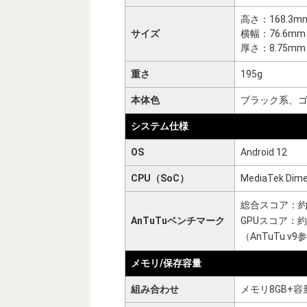
高さ：168.3m
サイズ
横幅：76.6mm
厚さ：8.75mm
重さ
195g
本体色
ブラック系、
システム仕様
OS
Android 12
CPU（SoC）
MediaTek Dime
総合スコア：約35
AnTuTuベンチマーク
GPUスコア：約8
（AnTuTu v
メモリ/保存容量
組み合わせ
メモリ8GB+容量