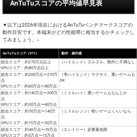
AnTuTuスコアの平均値早見表
▼以下は2026年現在におけるAnTuTuベンチマークスコアの
動作目安です。本端末がどの性能帯に相当するかチェックし
てみましょう。↓
AnTuTuスコア（V11）
動作・操作感
総合スコア：約270万点以上
（ハイエンド）ヌルヌル。動作に不満なし
GPUスコア：約80万点以上
総合スコア：約200万点〜270万
（準ハイエンド）サクサク。重いゲームも
点
OK
GPUスコア：約60万点〜80万点
総合スコア：約140万点〜200万
（ミドルハイ）重いゲームもなんとか
点
GPUスコア：約30万点〜60万点
総合スコア：約70万点〜140万
（ミドルレンジ）軽いゲームくらいなら
点
GPUスコア：約15万点〜30万点
総合スコア：約40万点〜70万点
（エントリー）必要最低限
GPUスコア：約5万点〜15万点