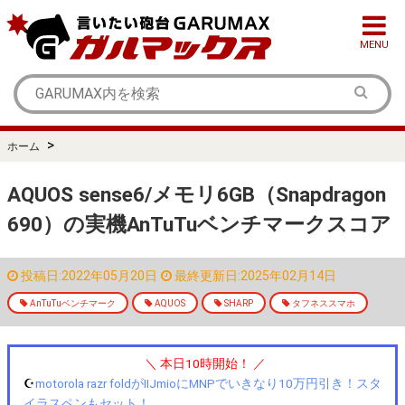
MENU
>
ホーム
AQUOS sense6/メモリ6GB（Snapdragon
690）の実機AnTuTuベンチマークスコア
投稿日:2022年05月20日
最終更新日:2025年02月14日
AnTuTuベンチマーク
AQUOS
SHARP
タフネススマホ
＼ 本日10時開始！ ／
☪️
motorola razr foldがIIJmioにMNPでいきなり10万円引き！スタ
イラスペンもセット！