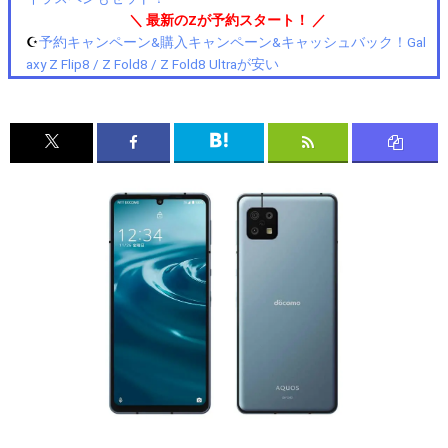
＼ 最新のZが予約スタート！ ／
☪️
予約キャンペーン&購入キャンペーン&キャッシュバック！Gal
axy Z Flip8 / Z Fold8 / Z Fold8 Ultraが安い