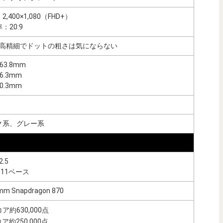
,400×1,080（FHD+）
：20:9
pi/高精細でドットの粗さは気にならない
63.8mm
6.3mm
0.3mm
ク系、グレー系
2.5
d 11ベース
mm Snapdragon 870
ア約630,000点
ア約250,000点