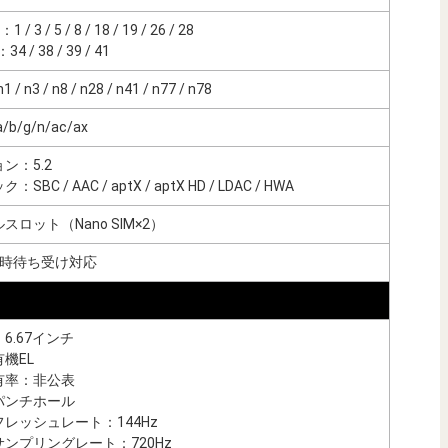
1 / 3 / 5 / 8 / 18 / 19 / 26 / 28
34 / 38 / 39 / 41
 / n3 / n8 / n28 / n41 / n77 / n78
a/b/g/n/ac/ax
ン：5.2
SBC / AAC / aptX / aptX HD / LDAC / HWA
スロット（Nano SIM×2）
同時待ち受け対応
6.67インチ
機EL
有率：非公表
パンチホール
レッシュレート：144Hz
ンプリングレート：720Hz