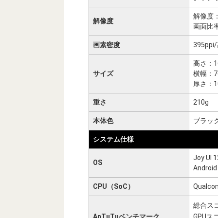
解像度：2
解像度
画面比率
画素密度
395p
高さ：1
サイズ
横幅：7
厚さ：1
重さ
210g
本体色
ブラッ
システム仕様
Joy UI 1
OS
Androi
CPU（SoC）
Qualco
総合スコ
AnTuTuベンチマーク
GPUスコ