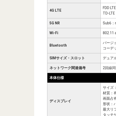
FDD LTE：
4G LTE
TD-LTE：
5G NR
Sub6：n1
Wi-Fi
802.11 
バージョ
Bluetooth
コーデック：
SIMサイズ・スロット
デュアル
ネットワーク関連備考
2回線
本体仕様
サイズ：
材質：有
画面占
ディスプレイ
形状：
最大リフ
タッチサ