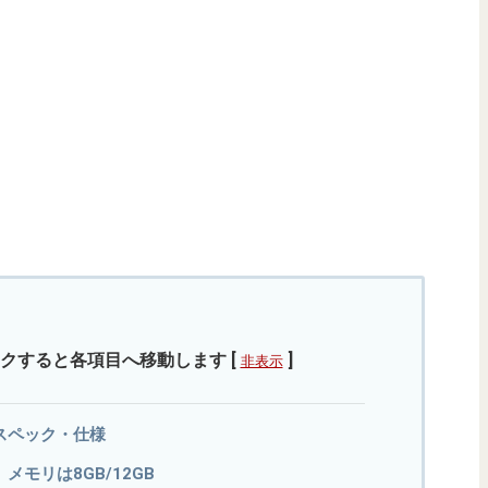
クすると各項目へ移動します
[
]
非表示
本版のスペック・仕様
70。メモリは8GB/12GB