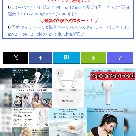
＼ 中古スマホが熱い ／
☪️
UQモバイル申し込みでiPhone 12 miniが新規1円、さらに1万pt
還元！Galaxy S23はMNPで9,900円！
＼ 最新のZが予約スタート！ ／
☪️
予約キャンペーン&購入キャンペーン&キャッシュバック！Gal
axy Z Flip8 / Z Fold8 / Z Fold8 Ultraが安い