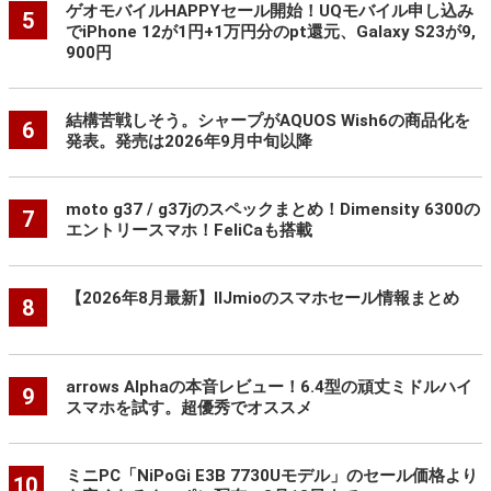
ゲオモバイルHAPPYセール開始！UQモバイル申し込み
5
でiPhone 12が1円+1万円分のpt還元、Galaxy S23が9,
900円
結構苦戦しそう。シャープがAQUOS Wish6の商品化を
6
発表。発売は2026年9月中旬以降
moto g37 / g37jのスペックまとめ！Dimensity 6300の
7
エントリースマホ！FeliCaも搭載
【2026年8月最新】IIJmioのスマホセール情報まとめ
8
arrows Alphaの本音レビュー！6.4型の頑丈ミドルハイ
9
スマホを試す。超優秀でオススメ
ミニPC「NiPoGi E3B 7730Uモデル」のセール価格より
10