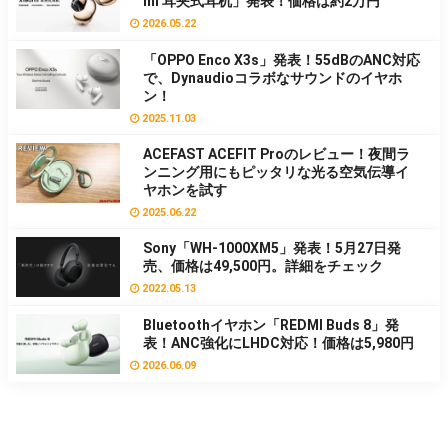
mi 耳夹式耳机」発表！価格は約2万円
2026.05.22
「OPPO Enco X3s」発表！55dBのANC対応
で、Dynaudioコラボなサウンドのイヤホ
ン！
2025.11.03
ACEFAST ACEFIT Proのレビュー！夜間ラ
ンニング用にもピッタリな光る空気伝導イ
ヤホンを試す
2025.06.22
Sony「WH-1000XM5」発表！5月27日発
売、価格は49,500円。詳細をチェック
2022.05.13
Bluetoothイヤホン「REDMI Buds 8」発
表！ANC強化にLHDC対応！価格は5,980円
2026.06.09