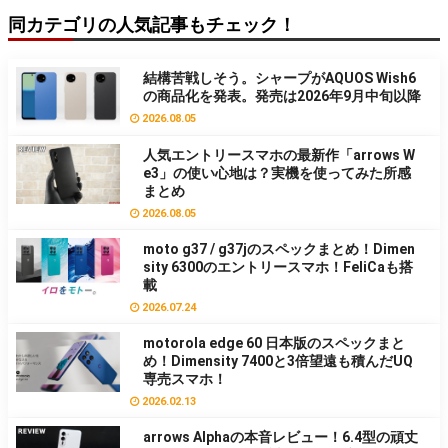
同カテゴリの人気記事もチェック！
結構苦戦しそう。シャープがAQUOS Wish6
の商品化を発表。発売は2026年9月中旬以降
2026.08.05
人気エントリースマホの最新作「arrows W
e3」の使い心地は？実機を使ってみた所感
まとめ
2026.08.05
moto g37 / g37jのスペックまとめ！Dimen
sity 6300のエントリースマホ！FeliCaも搭
載
2026.07.24
motorola edge 60 日本版のスペックまと
め！Dimensity 7400と3倍望遠も積んだUQ
専売スマホ！
2026.02.13
arrows Alphaの本音レビュー！6.4型の頑丈