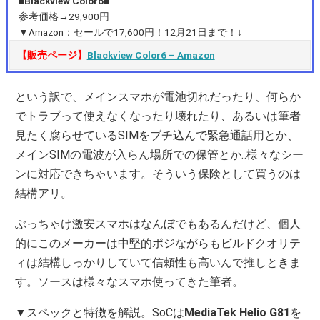
■Blackview Color6■
参考価格→29,900円
▼Amazon：セールで17,600円！12月21日まで！↓
【販売ページ】
Blackview Color6 – Amazon
という訳で、メインスマホが電池切れだったり、何らか
でトラブって使えなくなったり壊れたり、あるいは筆者
見たく腐らせているSIMをブチ込んで緊急通話用とか、
メインSIMの電波が入らん場所での保管とか‥様々なシー
ンに対応できちゃいます。そういう保険として買うのは
結構アリ。
ぶっちゃけ激安スマホはなんぼでもあるんだけど、個人
的にこのメーカーは中堅的ポジながらもビルドクオリテ
ィは結構しっかりしていて信頼性も高いんで推しときま
す。ソースは様々なスマホ使ってきた筆者。
▼スペックと特徴を解説。SoCは
MediaTek Helio G81
を