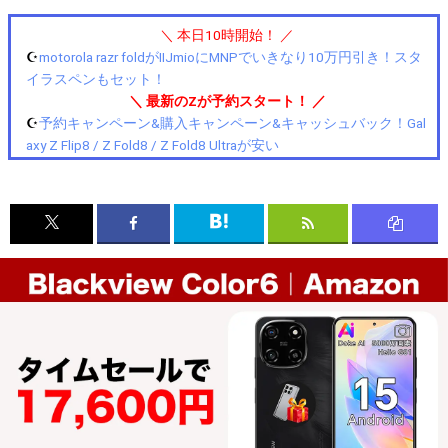
＼ 本日10時開始！ ／
☪️
motorola razr foldがIIJmioにMNPでいきなり10万円引き！スタ
イラスペンもセット！
＼ 最新のZが予約スタート！ ／
☪️
予約キャンペーン&購入キャンペーン&キャッシュバック！Gal
axy Z Flip8 / Z Fold8 / Z Fold8 Ultraが安い