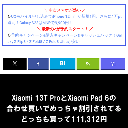
＼ 中古スマホが熱い ／
☪️
UQモバイル申し込みでiPhone 12 miniが新規1円、さらに1万pt
還元！Galaxy S23はMNPで9,900円！
＼ 最新のZが予約スタート！ ／
☪️
予約キャンペーン&購入キャンペーン&キャッシュバック！Gal
axy Z Flip8 / Z Fold8 / Z Fold8 Ultraが安い