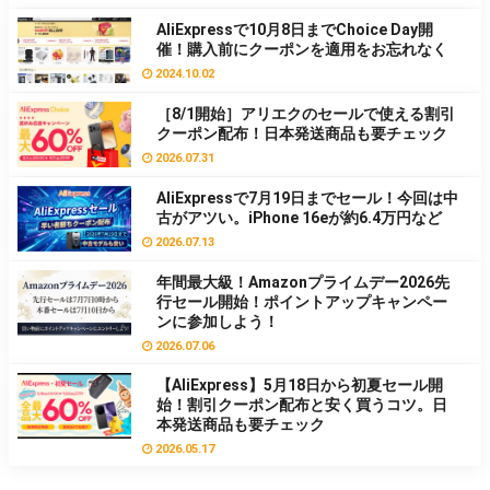
AliExpressで10月8日までChoice Day開
催！購入前にクーポンを適用をお忘れなく
2024.10.02
［8/1開始］アリエクのセールで使える割引
クーポン配布！日本発送商品も要チェック
2026.07.31
AliExpressで7月19日までセール！今回は中
古がアツい。iPhone 16eが約6.4万円など
2026.07.13
年間最大級！Amazonプライムデー2026先
行セール開始！ポイントアップキャンペー
ンに参加しよう！
2026.07.06
【AliExpress】5月18日から初夏セール開
始！割引クーポン配布と安く買うコツ。日
本発送商品も要チェック
2026.05.17