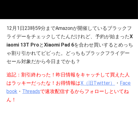
12月1日23時59分までAmazonが開催しているブラックフ
ライデーをチェックしてたんだけれど、予約が始まった
X
iaomi 13T Pro
と
Xiaomi Pad 6
を合わせ買いするとめっち
ゃ割り引かれてビビった。どっちもブラックフライデー
セール対象だから今日までかも？
追記：割引終わった！昨日情報をキャッチして買えた人
はラッキーだったな！お得情報は
X（旧Twitter）
・
Face
book
・
Threads
で速攻配信するからフォローしといてね
ん！