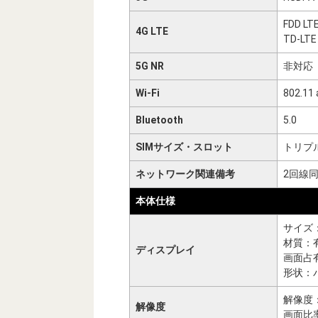
FDD LTE：
4G LTE
TD-LTE：
5G NR
非対応
Wi-Fi
802.11 
Bluetooth
5.0
SIMサイズ・スロット
トリプル
ネットワーク関連備考
2回線
本体仕様
サイズ：
材質：有
ディスプレイ
画面占有
形状：
解像度：2
解像度
画面比率