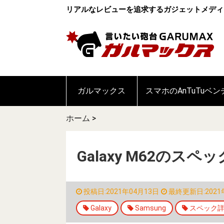
リアルなレビューを追求するガジェットメディ
ガルマックス
スマホのAnTuTuベ
ホーム
>
Galaxy M62のス
投稿日:2021年04月13日
最終更新日:2021
Galaxy
Samsung
スペック