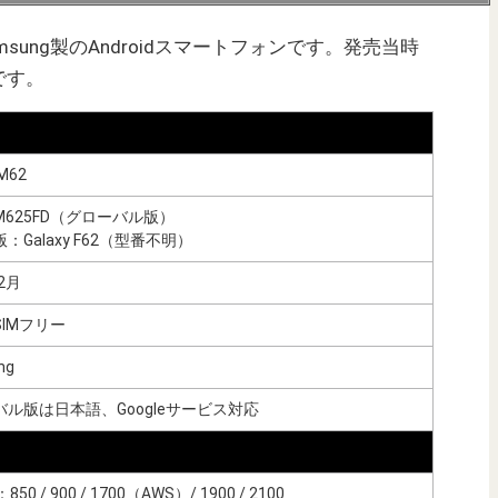
Samsung製のAndroidスマートフォンです。発売当時
です。
 M62
625FD（グローバル版）
：Galaxy F62（型番不明）
2月
IMフリー
ng
バル版は日本語、Googleサービス対応
850 / 900 / 1700（AWS）/ 1900 / 2100