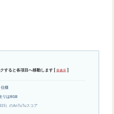
クすると各項目へ移動します
[
]
非表示
・仕様
メモリは8GB
s 9825）のAnTuTuスコア