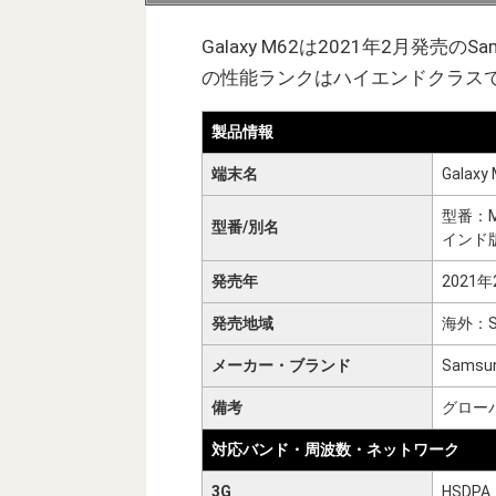
Galaxy M62は2021年2月発売の
の性能ランクはハイエンドクラス
製品情報
端末名
Galaxy
型番：M
型番/別名
インド版
発売年
2021年
発売地域
海外：S
メーカー・ブランド
Samsu
備考
グロー
対応バンド・周波数・ネットワーク
3G
HSDPA：