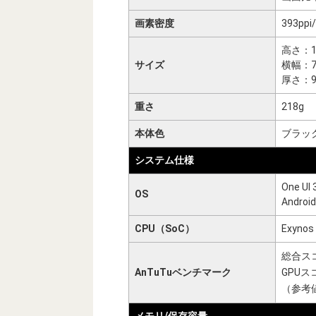
画素密度
393p
高さ：1
サイズ
横幅：7
厚さ：9
重さ
218g
本体色
ブラッ
システム仕様
One UI 
OS
Andro
CPU（SoC）
Exynos
総合スコ
AnTuTuベンチマーク
GPUス
（参考
メモリ/保存容量