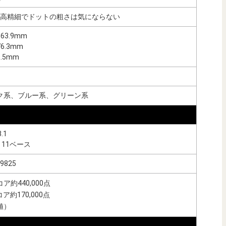
pi/高精細でドットの粗さは気にならない
63.9mm
6.3mm
.5mm
ク系、ブルー系、グリーン系
3.1
id 11ベース
 9825
ア約440,000点
コア約170,000点
値）