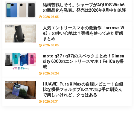
結構苦戦しそう。シャープがAQUOS Wish6
の商品化を発表。発売は2026年9月中旬以降
2026.08.05
人気エントリースマホの最新作「arrows W
e3」の使い心地は？実機を使ってみた所感
まとめ
2026.08.05
moto g37 / g37jのスペックまとめ！Dimen
sity 6300のエントリースマホ！FeliCaも搭
載
2026.07.24
HUAWEI Pura X Maxの自腹レビュー！白銀
比な横長フォルダブルスマホは手に馴染ん
で楽しいけれど、クセはある
2026.07.31