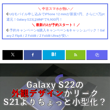
＼ 中古スマホが熱い ／
☪️
UQモバイル申し込みでiPhone 12 miniが新規1円、さらに1万pt
還元！Galaxy S23はMNPで9,900円！
＼ 最新のZが予約スタート！ ／
☪️
予約キャンペーン&購入キャンペーン&キャッシュバック！Gal
axy Z Flip8 / Z Fold8 / Z Fold8 Ultraが安い