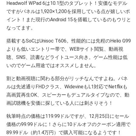
Headwolf WPad 6は10.1型のタブレット！安価なモデル
ですがパネルは1,920×1,200を採用している点が嬉しいポ
イント！また現行のAndroid 15を搭載しているのもウリと
なってます。
搭載するSoCはUnisoc T606。性能的には先程のHelio G99
よりも低いエントリー帯で、WEBサイト閲覧、動画視
聴、SNS、読書などライトユース向き。ゲーム性能は低
いのでゲーム用途ではオススメしません。
割と動画視聴に関わる部分がリッチなんですよね。パネ
ルは先述通りFHDクラス、WidevineもL1対応でNetflixも
高画質再生OK、スピーカーもデュアルタイプなので、動
画試聴機を安価に探している人には刺さりそう！
執筆時点の価格は119.99ドルですが、12月25日にセール
価格の99.99ドルに！さらに10ドルオフのクーポン適用で
89.99ドル（約1.4万円）で購入可能になるようです！