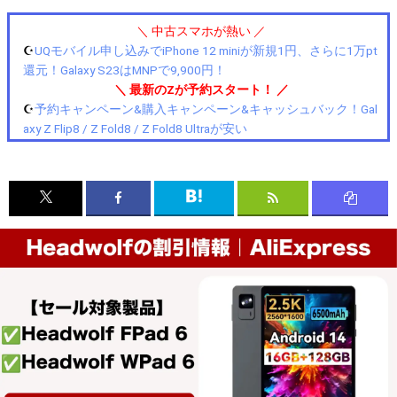
＼ 中古スマホが熱い ／
☪️
UQモバイル申し込みでiPhone 12 miniが新規1円、さらに1万pt
還元！Galaxy S23はMNPで9,900円！
＼ 最新のZが予約スタート！ ／
☪️
予約キャンペーン&購入キャンペーン&キャッシュバック！Gal
axy Z Flip8 / Z Fold8 / Z Fold8 Ultraが安い