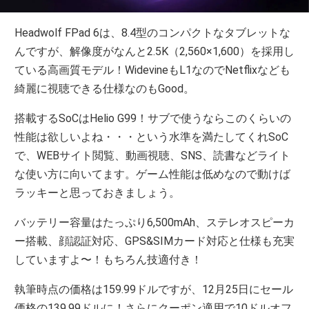
Headwolf FPad 6は、8.4型のコンパクトなタブレットな
んですが、解像度がなんと2.5K（2,560×1,600）を採用し
ている高画質モデル！WidevineもL1なのでNetflixなども
綺麗に視聴できる仕様なのもGood。
搭載するSoCはHelio G99！サブで使うならこのくらいの
性能は欲しいよね・・・という水準を満たしてくれSoC
で、WEBサイト閲覧、動画視聴、SNS、読書などライト
な使い方に向いてます。ゲーム性能は低めなので動けば
ラッキーと思っておきましょう。
バッテリー容量はたっぷり6,500mAh、ステレオスピーカ
ー搭載、顔認証対応、GPS&SIMカード対応と仕様も充実
していますよ〜！もちろん技適付き！
執筆時点の価格は159.99ドルですが、12月25日にセール
価格の139.99ドルに！さらにクーポン適用で10ドルオフ