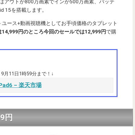
はアウトが800万画素でインが500万画素、バッテ
oid 15を搭載します。
トユース+動画視聴機としてお手頃価格のタブレット
14,999円のところ今回のセールでは12,999円
で購
9月11日1時59分まで！↓
WPad6 – 楽天市場
99円