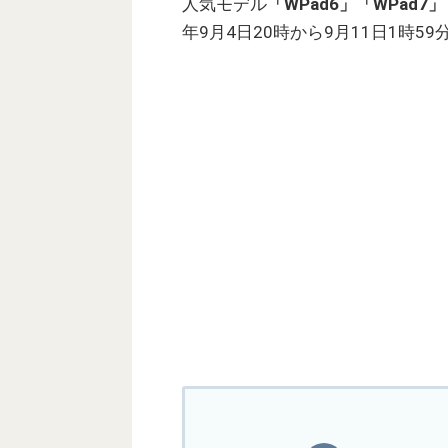
人気モデル
「WPad6」「WPad7」「
年9月4日20時から9月11日1時