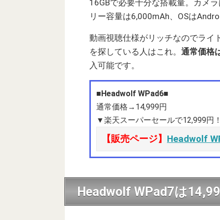
16GBで必要十分な搭載量。カメラ
リー容量は6,000mAh、OSはAndr
動画視聴仕様がリッチなのでライ
を探している人はこれ。
通常価格は
入可能です。
■Headwolf WPad6■
通常価格→14,999円
▼楽天スーパーセールで12,999円！
【販売ページ】
Headwolf 
Headwolf WPad7は14,9