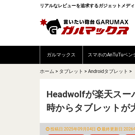
リアルなレビューを追求するガジェットメディ
ガルマックス
スマホのAnTuTuベ
ホーム
>
タブレット
>
Androidタブレット
>
Headwolfが楽天ス
時からタブレットが
投稿日:2025年09月04日
最終更新日:2026