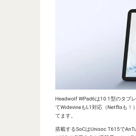
Headwolf WPad6は10.1型の
てWidevineもL1対応（Netf
てます。
搭載するSoCはUnisoc T615で