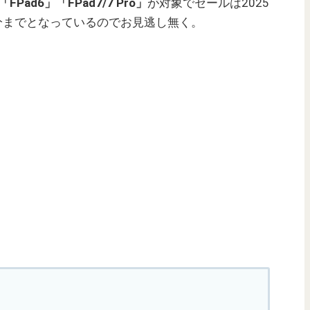
FPad6」「FPad7/7 Pro」
が対象でセールは2025
59分までとなっているのでお見逃し無く。