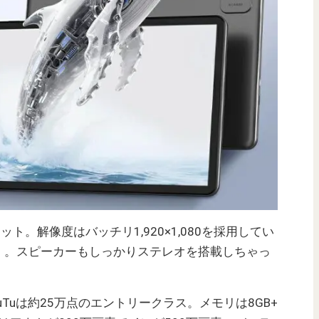
タブレット。解像度はバッチリ1,920×1,080を採用してい
lixも！）。スピーカーもしっかりステレオを搭載しちゃっ
AnTuTuは約25万点のエントリークラス。メモリは8GB+