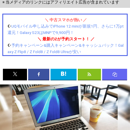
※ 当メディアのリンクにはアフィリエイト広告が含まれています
＼ 中古スマホが熱い ／
☪️
UQモバイル申し込みでiPhone 12 miniが新規1円、さらに1万pt
還元！Galaxy S23はMNPで9,900円！
＼ 最新のZが予約スタート！ ／
☪️
予約キャンペーン&購入キャンペーン&キャッシュバック！Gal
axy Z Flip8 / Z Fold8 / Z Fold8 Ultraが安い