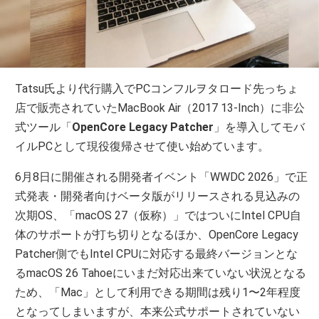
Tatsu氏より代行購入でPCコンフルヲタロード先っちょ
店で販売されていたMacBook Air（2017 13-Inch）に非公
式ツール「
OpenCore Legacy Patcher
」を導入してモバ
イルPCとして現役復帰させて使い始めています。
6月8日に開催される開発者イベント「WWDC 2026」で正
式発表・開発者向けベータ版がリリースされる見込みの
次期OS、「macOS 27（仮称）」ではついにIntel CPU自
体のサポートが打ち切りとなるほか、OpenCore Legacy
Patcher側でもIntel CPUに対応する最終バージョンとな
るmacOS 26 Tahoeにいまだ対応出来ていない状況となる
ため、「Mac」として利用できる期間は残り1〜2年程度
となってしまいますが、本来公式サポートされていない