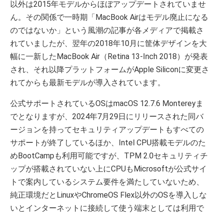
以外は2015年モデルからほぼアップデートされていませ
ん。その関係で一時期「MacBook Airはモデル廃止になる
のではないか」という風潮の記事が各メディアで掲載さ
れていましたが、翌年の2018年10月に筐体デザインを大
幅に一新したMacBook Air（Retina 13-Inch 2018）が発表
され、それ以降プラットフォームがApple Siliconに変更さ
れてからも最新モデルが導入されています。
公式サポートされているOSはmacOS 12.7.6 Montereyま
でとなりますが、2024年7月29日にリリースされた同バ
ージョンを持ってセキュリティアップデートもすべての
サポートが終了しているほか、Intel CPU搭載モデルのた
めBootCampも利用可能ですが、TPM 2.0セキュリティチ
ップが搭載されていない上にCPUもMicrosoftが公式サイ
トで案内しているシステム要件を満たしていないため、
純正環境だとLinuxやChromeOS Flex以外のOSを導入しな
いとインターネットに接続して使う端末としては利用で