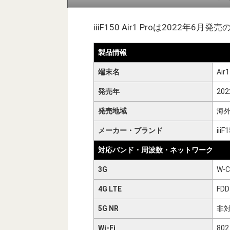
iiiF150 Air1 Proは2022年6月
製品情報
端末名
Air1
発売年
20
発売地域
海外
メーカー・ブランド
iiiF
対応バンド・周波数・ネットワーク
3G
W-C
4G LTE
FDD 
5G NR
非
Wi-Fi
802