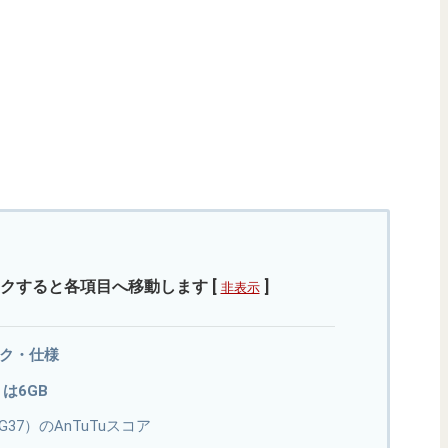
クすると各項目へ移動します
[
]
非表示
スペック・仕様
リは6GB
elio G37）のAnTuTuスコア