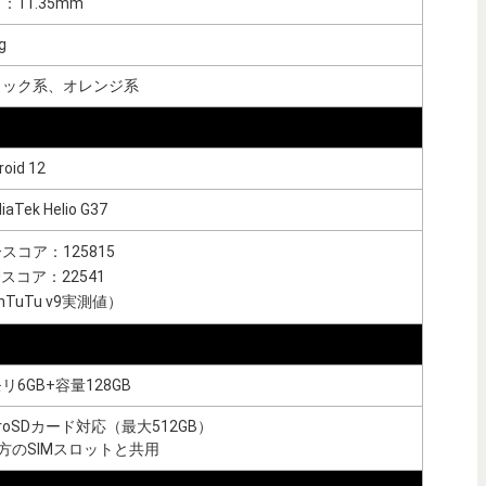
：11.35mm
g
ラック系、オレンジ系
roid 12
iaTek Helio G37
スコア：125815
Uスコア：22541
nTuTu v9実測値）
リ6GB+容量128GB
croSDカード対応（最大512GB）
方のSIMスロットと共用