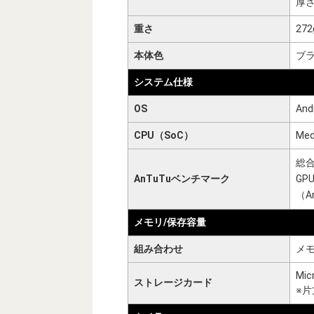
厚さ
重さ
272
本体色
ブ
システム仕様
OS
And
CPU（SoC）
Med
総合
AnTuTuベンチマーク
GP
（A
メモリ/保存容量
組み合わせ
メモ
Mi
ストレージカード
※片