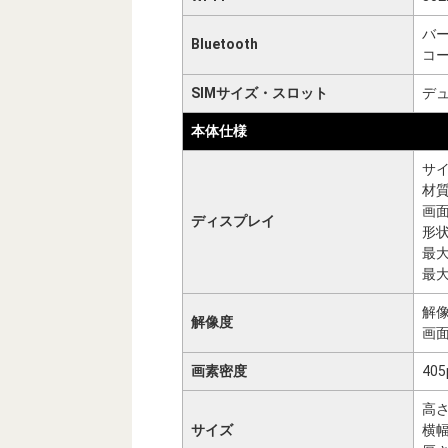
バー
Bluetooth
コ
SIMサイズ・スロット
デュ
本体仕様
サイ
材
画
ディスプレイ
形
最
最
解像
解像度
画面
画素密度
40
高さ
サイズ
横幅