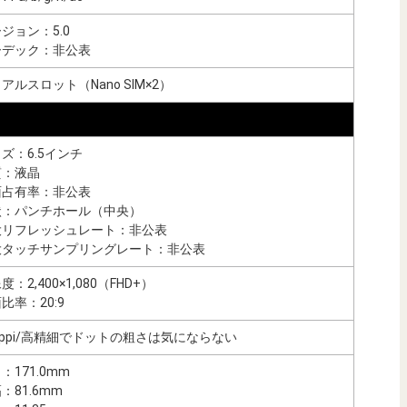
ジョン：5.0
ーデック：非公表
アルスロット（Nano SIM×2）
ズ：6.5インチ
質：液晶
面占有率：非公表
状：パンチホール（中央）
大リフレッシュレート：非公表
大タッチサンプリングレート：非公表
度：2,400×1,080（FHD+）
比率：20:9
5ppi/高精細でドットの粗さは気にならない
：171.0mm
：81.6mm