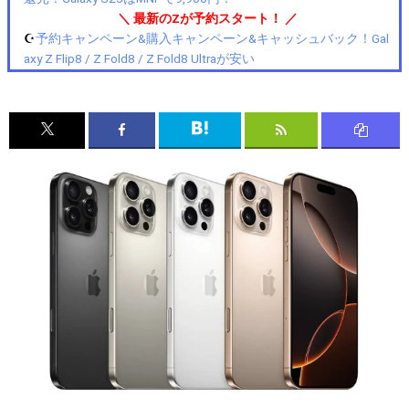
＼ 最新のZが予約スタート！ ／
☪️
予約キャンペーン&購入キャンペーン&キャッシュバック！Gal
axy Z Flip8 / Z Fold8 / Z Fold8 Ultraが安い