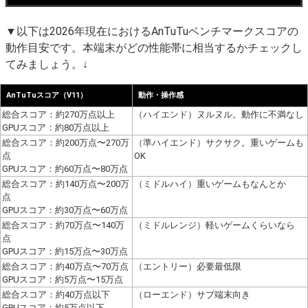
▼以下は2026年現在におけるAnTuTuベンチマークスコアの
動作目安です。本端末がどの性能帯に相当するかチェックし
てみましょう。↓
AnTuTuスコア（V11）
動作・操作感
総合スコア：約270万点以上
（ハイエンド）ヌルヌル。動作に不満なし
GPUスコア：約80万点以上
総合スコア：約200万点〜270万
（準ハイエンド）サクサク。重いゲームも
点
OK
GPUスコア：約60万点〜80万点
総合スコア：約140万点〜200万
（ミドルハイ）重いゲームもなんとか
点
GPUスコア：約30万点〜60万点
総合スコア：約70万点〜140万
（ミドルレンジ）軽いゲームくらいなら
点
GPUスコア：約15万点〜30万点
総合スコア：約40万点〜70万点
（エントリー）必要最低限
GPUスコア：約5万点〜15万点
総合スコア：約40万点以下
（ローエンド）サブ端末向き
GPUスコア：約5万点以下