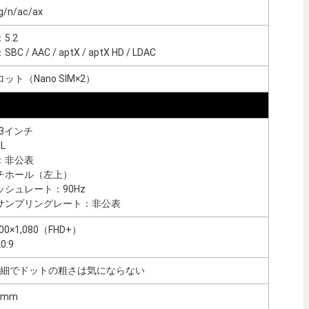
g/n/ac/ax
5.2
 / AAC / aptX / aptX HD / LDAC
ト（Nano SIM×2）
43インチ
L
：非公表
チホール（左上）
シュレート：90Hz
サンプリングレート：非公表
0×1,080（FHD+）
:9
/高精細でドットの粗さは気にならない
1mm