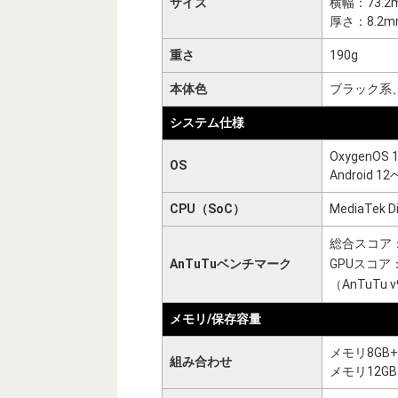
サイズ
横幅：73.2
厚さ：8.2m
重さ
190g
本体色
ブラック系
システム仕様
OxygenOS 1
OS
Android 1
CPU（SoC）
MediaTek D
総合スコア：6
AnTuTuベンチマーク
GPUスコア
（AnTuTu
メモリ/保存容量
メモリ8GB+
組み合わせ
メモリ12GB