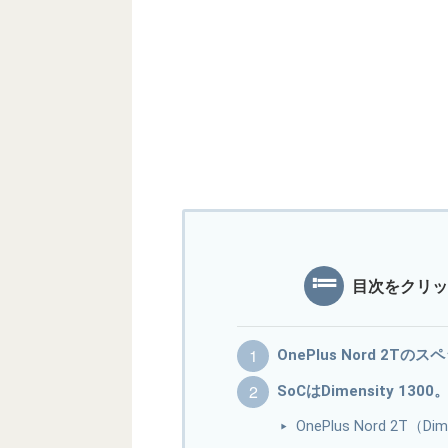
目次をクリッ
OnePlus Nord 2Tの
SoCはDimensity 130
OnePlus Nord 2T（D