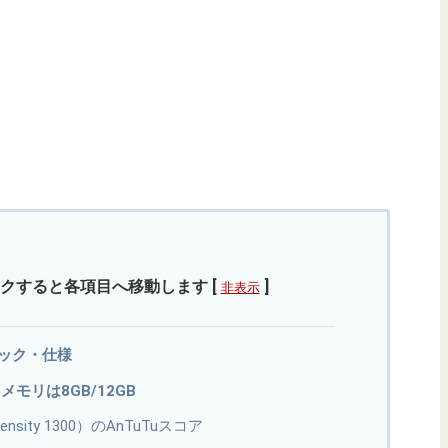
クすると各項目へ移動します
[
]
非表示
スペック・仕様
0。メモリは8GB/12GB
imensity 1300）のAnTuTuスコア