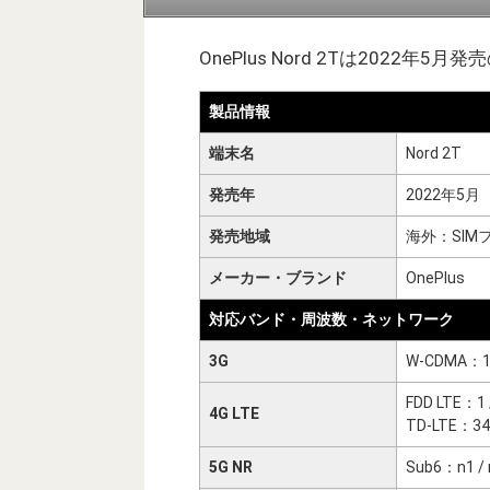
OnePlus Nord 2Tは2022年5月
製品情報
端末名
Nord 2T
発売年
2022年5月
発売地域
海外：SIM
メーカー・ブランド
OnePlus
対応バンド・周波数・ネットワーク
3G
W-CDMA：1 / 2
FDD LTE：1 / 2
4G LTE
TD-LTE：34 /
5G NR
Sub6：n1 / n3