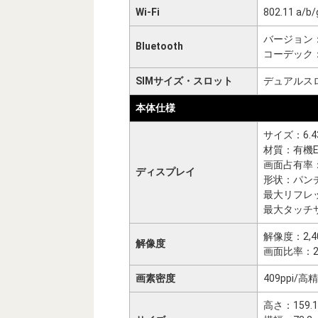
Wi-Fi
802.11 a/b/
バージョン：
Bluetooth
コーデック：SBC
SIMサイズ・スロット
デュアルスロッ
本体仕様
サイズ：6.
材質：有機E
画面占有率
ディスプレイ
形状：パン
最大リフレッ
最大タッチ
解像度：2,40
解像度
画面比率：20
画素密度
409ppi
高さ：159.