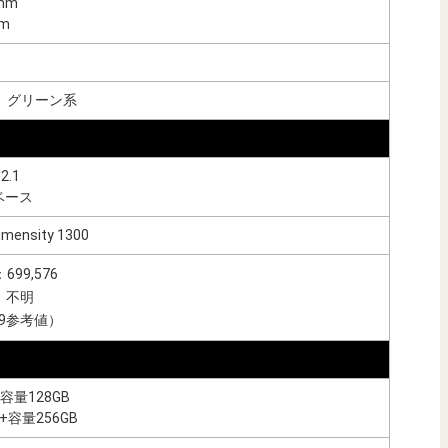
mm
m
、グリーン系
2.1
2ベース
imensity 1300
99,576
：不明
 v9参考値）
容量128GB
+容量256GB