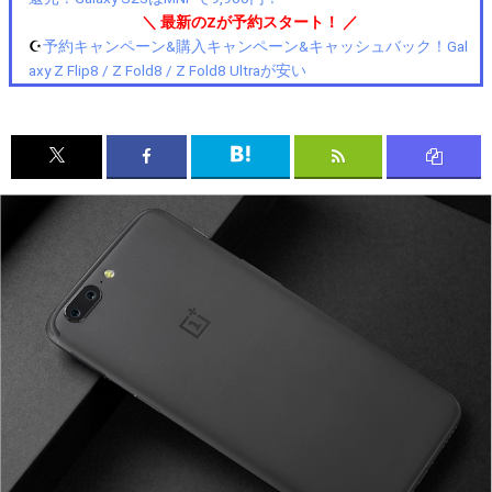
＼ 最新のZが予約スタート！ ／
☪️
予約キャンペーン&購入キャンペーン&キャッシュバック！Gal
axy Z Flip8 / Z Fold8 / Z Fold8 Ultraが安い