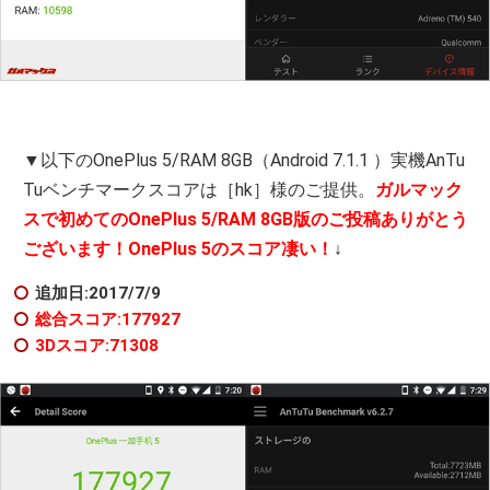
▼以下のOnePlus 5/RAM 8GB（Android 7.1.1 ）実機AnTu
Tuベンチマークスコアは［hk］様のご提供。
ガルマック
スで初めてのOnePlus 5/RAM 8GB版のご投稿ありがとう
ございます！OnePlus 5のスコア凄い！
↓
追加日:2017/7/9
総合スコア:177927
3Dスコア:71308