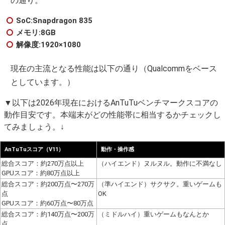
の通り。
SoC:Snapdragon 835
メモリ:8GB
解像度:1920×1080
現在の主流となる性能は以下の通り（Qualcommをベース
としています。）
▼以下は2026年現在におけるAnTuTuベンチマークスコアの
動作目安です。本端末がどの性能帯に相当するかチェックし
てみましょう。↓
AnTuTuスコア（V11）
動作・操作感
総合スコア：約270万点以上
（ハイエンド）ヌルヌル。動作に不満なし
GPUスコア：約80万点以上
総合スコア：約200万点〜270万
（準ハイエンド）サクサク。重いゲームも
点
OK
GPUスコア：約60万点〜80万点
総合スコア：約140万点〜200万
（ミドルハイ）重いゲームもなんとか
点