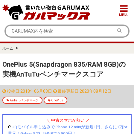
MENU
>
ホーム
OnePlus 5(Snapdragon 835/RAM 8GB)の
実機AnTuTuベンチマークスコア
投稿日:2018年06月03日
最終更新日:2020年08月12日
AnTuTuベンチマーク
OnePlus
＼ 中古スマホが熱い ／
☪️
UQモバイル申し込みでiPhone 12 miniが新規1円、さらに1万pt
還元！Galaxy S23はMNPで9,900円！