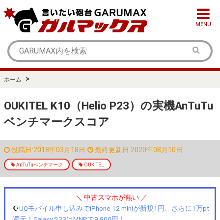
MENU
>
ホーム
OUKITEL K10（Helio P23）の実機AnTuTu
ベンチマークスコア
投稿日:2018年03月18日
最終更新日:2020年08月10日
AnTuTuベンチマーク
OUKITEL
＼ 中古スマホが熱い ／
☪️
UQモバイル申し込みでiPhone 12 miniが新規1円、さらに1万pt
還元！Galaxy S23はMNPで9,900円！