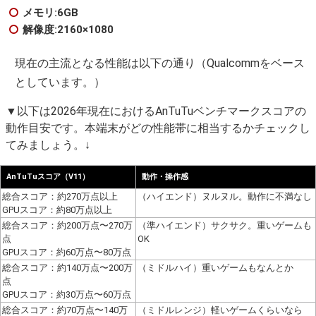
メモリ:6GB
解像度:2160×1080
現在の主流となる性能は以下の通り（Qualcommをベース
としています。）
▼以下は2026年現在におけるAnTuTuベンチマークスコアの
動作目安です。本端末がどの性能帯に相当するかチェックし
てみましょう。↓
AnTuTuスコア（V11）
動作・操作感
総合スコア：約270万点以上
（ハイエンド）ヌルヌル。動作に不満なし
GPUスコア：約80万点以上
総合スコア：約200万点〜270万
（準ハイエンド）サクサク。重いゲームも
点
OK
GPUスコア：約60万点〜80万点
総合スコア：約140万点〜200万
（ミドルハイ）重いゲームもなんとか
点
GPUスコア：約30万点〜60万点
総合スコア：約70万点〜140万
（ミドルレンジ）軽いゲームくらいなら